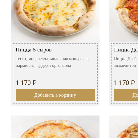
Пицца 5 сыров
Пицца Дь
Тесто, моцарелла, молочная моцарелла,
Пицца Дьяб
пармезан, чеддер, горгонзола
знаменитой и
1 170 ₽
1 170 ₽
Добавить в корзину
До