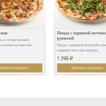
сная
Пицца с пармской ветчин
рукколой
, в составе которой
т нежные кусочки бек...
Пицца с пармской ветчиной и ру
содержит всего два ингреди...
1 290 ₽
бавить в корзину
Добавить в корзину