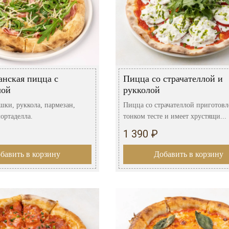
анская пицца с
Пицца со страчателлой и
лой
рукколой
шки, руккола, пармезан,
Пицца со страчателлой приготовл
ортаделла.
тонком тесте и имеет хрустящи...
1 390 ₽
бавить в корзину
Добавить в корзину