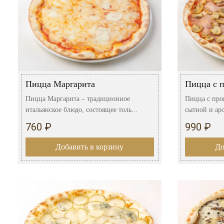
Пицца Маргарита
Пицца с 
Пицца Маргарита – традиционное
Пицца с про
итальянское блюдо, состоящее толь...
сытной и аро
760 ₽
990 ₽
Добавить в корзину
До