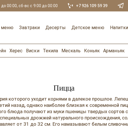
 до 00:00, сб-вс с 9:00 до 00:00
+7 926 109 59 39
е меню
Завтраки
Десерты
Детское меню
Напитк
ейн
Херес
Виски
Текила
Мескаль
Коньяк
Арманьяк
Пицца
рия которого уходит корнями в далекое прошлое. Лепе
етий назад, однако наиболее близкая к современной пи
кого блюда получают из муки пшеницы твердых сортов 
, специальных дрожжей натурального происхождения, со
тавляет от 31 до 32 см. Его намазывают белым сливочн