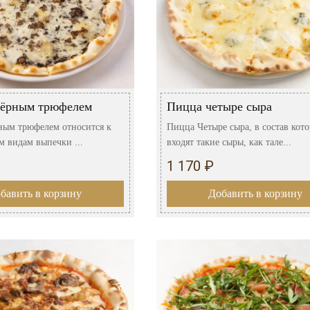
чёрным трюфелем
Пицца четыре сыра
ным трюфелем относится к
Пицца Четыре сыра, в состав кот
м видам выпечки ...
входят такие сыры, как тале...
1 170 ₽
бавить в корзину
Добавить в корзину