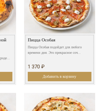
ной
Пицца Особая
Пицца Особая подойдет для любого
времени дня. Это прекрасное соч...
оде...
1 370 ₽
Добавить в корзину