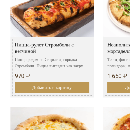
Пицца-рулет Стромболи с
Неаполит
ветчиной
мортадел
Пицца родом из Сицилии, городка
Тесто, фиста
Стромболи. Пицца выглядит как закру...
помидоры, м
970 ₽
1 650 ₽
Добавить в корзину
До