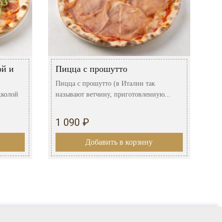
ой и
Пицца с прошутто
Пицца с прошутто (в Италии так
кколой
называют ветчину, приготовленную...
1 090 ₽
Добавить в корзину