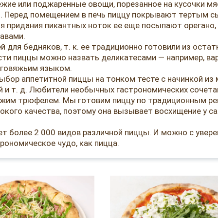
ежие или поджаренные овощи, порезанное на кусочки мя
 п. Перед помещением в печь пиццу покрывают тертым 
ля придания пикантных ноток ее еще посыпают орегано
равами.
 для бедняков, т. к. ее традиционно готовили из остат
ти пиццы можно назвать деликатесами — например, ва
 говяжьим языком.
бор аппетитной пиццы на тонком тесте с начинкой из 
ой и т. д. Любители необычных гастрономических сочета
вежим трюфелем. Мы готовим пиццу по традиционным ре
окого качества, поэтому она вызывает восхищение у с
т более 2 000 видов различной пиццы. И можно с увер
рономическое чудо, как пицца.