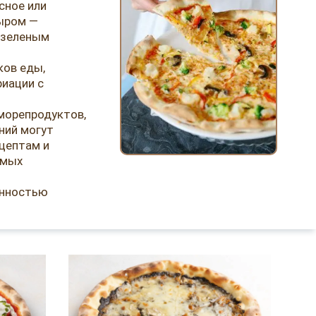
сное или
сыром —
, зеленым
ков еды,
риации с
морепродуктов,
ний могут
цептам и
амых
енностью