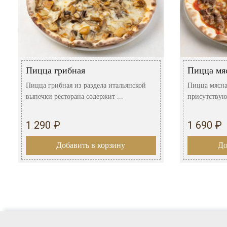
Пицца грибная
Пицца мя
Пицца грибная из раздела итальянской
Пицца мясная
выпечки ресторана содержит ...
присутствую
1 290 ₽
1 690 ₽
Добавить в корзину
До