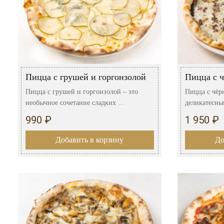
Пицца с грушей и горгонзолой
Пицца с 
Пицца с грушей и горгонзолой – это
Пицца с чёр
необычное сочетание сладких ...
деликатесны
990 ₽
1 950 ₽
Добавить в корзину
До