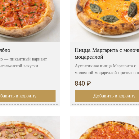
ябло
Пицца Маргарита с молоч
моцареллой
ло — пикантный вариант
тальянской закуски...
Аутентичная пицца Маргарита с
молочной моцареллой призвана пр
840 ₽
бавить в корзину
Добавить в корзину