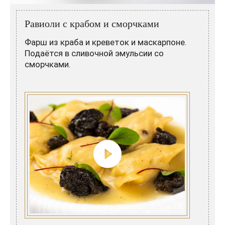
Розовые вина
Ром
Итальянские вина
Граппа
Равиоли с крабом и сморчками
Французские вина
Водка
Фарш из краба и креветок и маскарпоне.
Подаётся в сливочной эмульсии со
Испанские вина
Саке
сморчками.
Пиво