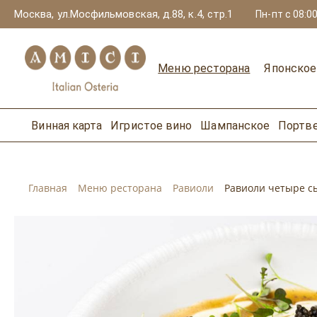
Москва, ул.Мосфильмовская, д.88, к.4, стр.1
Пн-пт с 08:00
Меню ресторана
Японско
Винная карта
Игристое вино
Шампанское
Портв
Главная
Меню ресторана
Равиоли
Равиоли четыре с