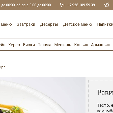
 до 00:00, сб-вс с 9:00 до 00:00
+7 926 109 59 39
е меню
Завтраки
Десерты
Детское меню
Напитк
ейн
Херес
Виски
Текила
Мескаль
Коньяк
Арманьяк
ыра
Рави
Тесто, 
камамбе