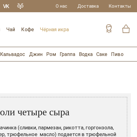
О нас
Доставка
Контакты
и
Чай
Кофе
Чёрная икра
Кальвадос
Джин
Ром
Граппа
Водка
Саке
Пиво
оли четыре сыра
начинка (сливки, пармезан, рикотта, горгонзола,
р, трюфельное масло) подается в трюфельной