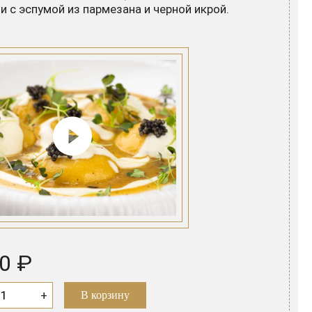
и с эспумой из пармезана и черной икрой.
0 ₽
+
В корзину