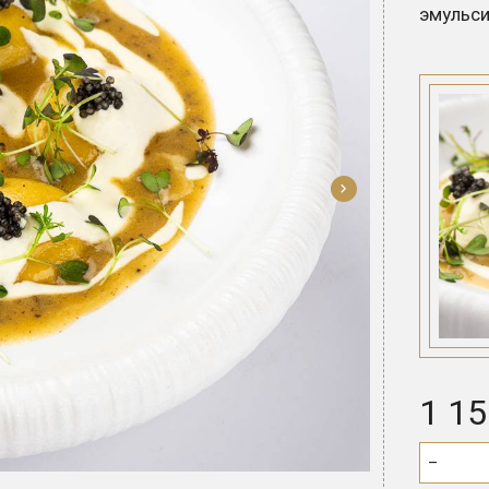
эмульси
1 15
−