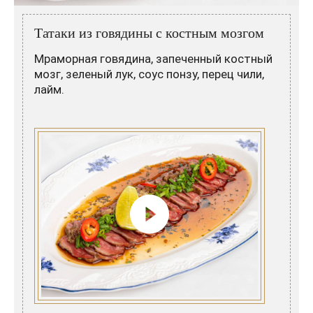
Розовые вина
Ром
Итальянские вина
Граппа
Татаки из говядины с костным мозгом
Мраморная говядина, запеченный костный
Французские вина
Водка
мозг, зеленый лук, соус понзу, перец чили,
Испанские вина
Саке
лайм.
Пиво