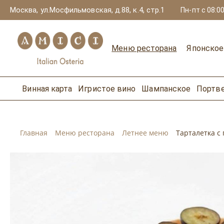
Москва, ул.Мосфильмовская, д.88, к.4, стр.1
Пн-пт с 08:00
Меню ресторана
Японско
Винная карта
Игристое вино
Шампанское
Портв
Главная
Меню ресторана
Летнее меню
Тарталетка с