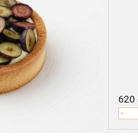
620
−