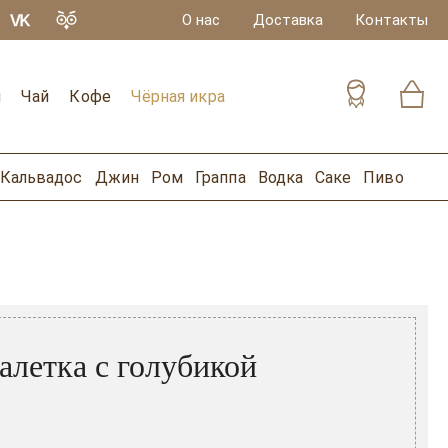
О нас
Доставка
Контакты
и
Чай
Кофе
Чёрная икра
Кальвадос
Джин
Ром
Граппа
Водка
Саке
Пиво
алетка с голубикой