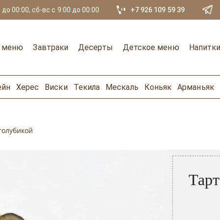
 до 00:00, сб-вс с 9:00 до 00:00
+7 926 109 59 39
е меню
Завтраки
Десерты
Детское меню
Напитк
ейн
Херес
Виски
Текила
Мескаль
Коньяк
Арманьяк
 голубикой
Тарт