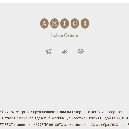
убличной офертой и предназначена для лиц старше 18 лет. Мы не осуществл
ерия Амичи" по адресу: г. Москва , ул. Мосфильмовская , дом № 88, к. 4, ст. 1
АРЕСТ», лицензия № 77РПО0018073 срок действия с 23 октября 2023 г. до 2