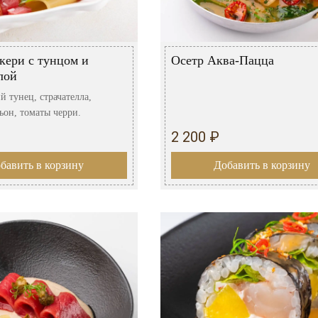
кери с тунцом и
Осетр Аква-Пацца
лой
й тунец, страчателла,
ьон, томаты черри.
2 200 ₽
бавить в корзину
Добавить в корзину