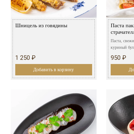
Шницель из говядины
Паста пак
страчател
Паста, свежи
куриный бул
1 250 ₽
950 ₽
Добавить в корзину
До