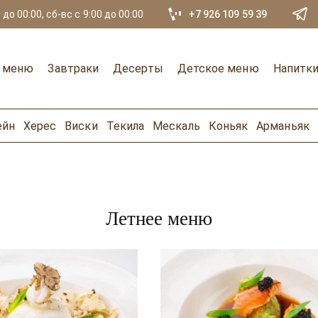
 до 00:00, сб-вс с 9:00 до 00:00
+7 926 109 59 39
е меню
Завтраки
Десерты
Детское меню
Напитк
ейн
Херес
Виски
Текила
Мескаль
Коньяк
Арманьяк
Летнее меню