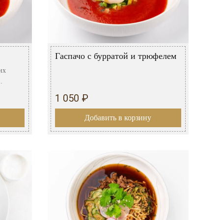
Гаспачо с бурратой и трюфелем
их
.
1 050 ₽
Добавить в корзину