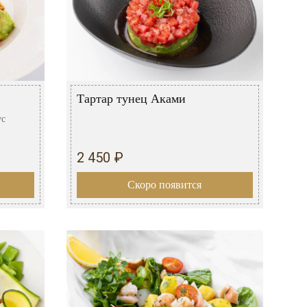
Тартар тунец Аками
ус
2 450 ₽
Скоро появится