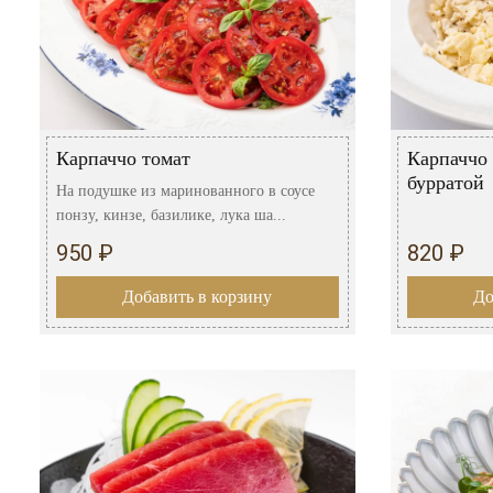
Карпаччо томат
Карпаччо 
бурратой
На подушке из маринованного в соусе
понзу, кинзе, базилике, лука ша...
950 ₽
820 ₽
Добавить в корзину
До