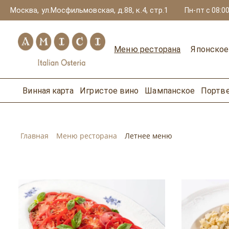
Москва, ул.Мосфильмовская, д.88, к.4, стр.1
Пн-пт с 08:00
Меню ресторана
Японско
Винная карта
Игристое вино
Шампанское
Портв
Главная
Меню ресторана
Летнее меню