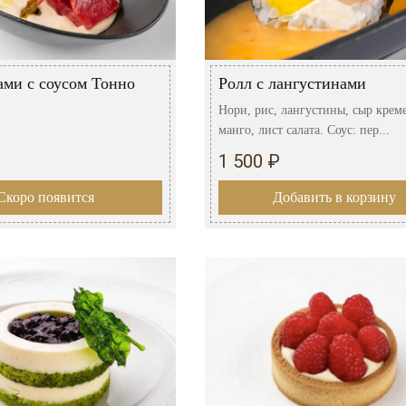
ами с соусом Тонно
Ролл с лангустинами
Нори, рис, лангустины, сыр креме
манго, лист салата. Соус: пер...
1 500 ₽
Скоро появится
Добавить в корзину