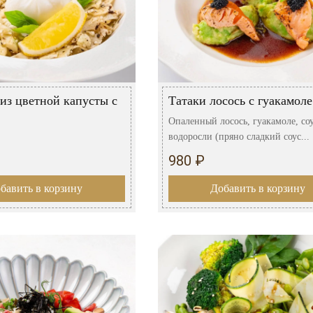
из цветной капусты с
Татаки лосось с гуакамоле
Опаленный лосось, гуакамоле, со
водоросли (пряно сладкий соус...
980 ₽
бавить в корзину
Добавить в корзину