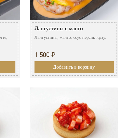
Лангустины с манго
тте,
Лангустины, манго, соус персик юдзу.
1 500 ₽
Добавить в корзину