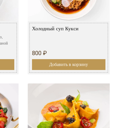
Холодный суп Кукси
о,
таной
800 ₽
Добавить в корзину