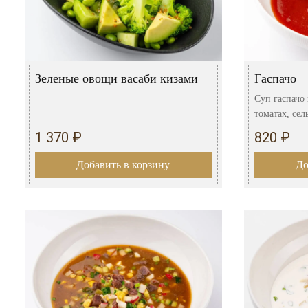
Зеленые овощи васаби кизами
Гаспачо
Суп гаспачо 
томатах, сел
1 370 ₽
820 ₽
Добавить в корзину
До