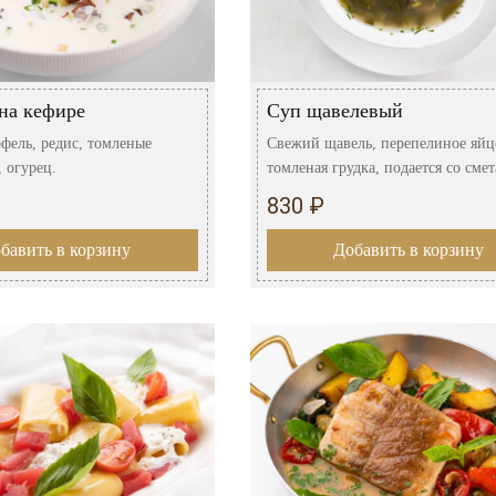
на кефире
Суп щавелевый
офель, редис, томленые
Свежий щавель, перепелиное яйц
 огурец.
томленая грудка, подается со сме
830 ₽
бавить в корзину
Добавить в корзину