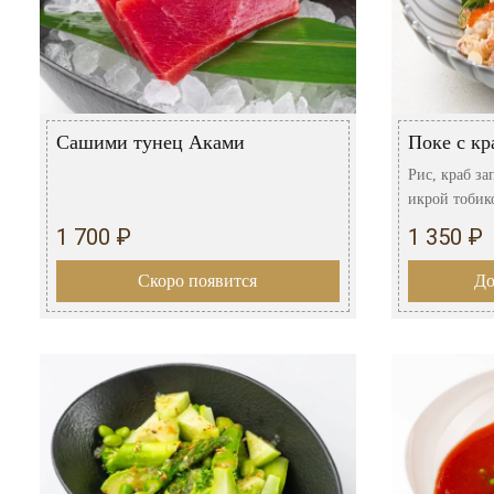
Сашими тунец Аками
Поке с кр
Рис, краб з
икрой тобико
1 700 ₽
1 350 ₽
Скоро появится
До