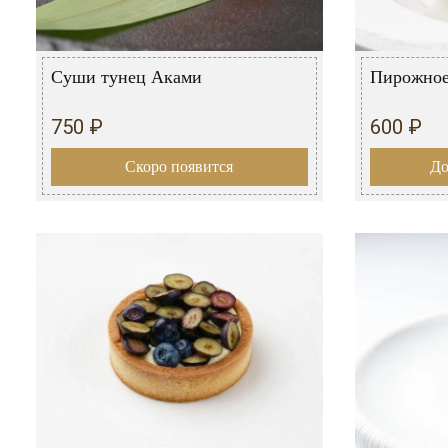
Суши тунец Аками
Пирожное
750 ₽
600 ₽
Скоро появится
До