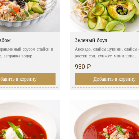
абом
Зеленый боул
аправленный соусом спайси и
Авокадо, слайсы цукини, слайсы 
, заправка водор...
ростки сои, кунжут, мини шпи...
930 ₽
бавить в корзину
Добавить в корзину