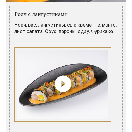
Розовые вина
Ром
Итальянские вина
Граппа
Ролл с лангустинами
Французские вина
Водка
Нори, рис, лангустины, сыр креметте, манго,
лист салата. Соус: персик, юдзу, Фурикаке.
Испанские вина
Саке
Пиво