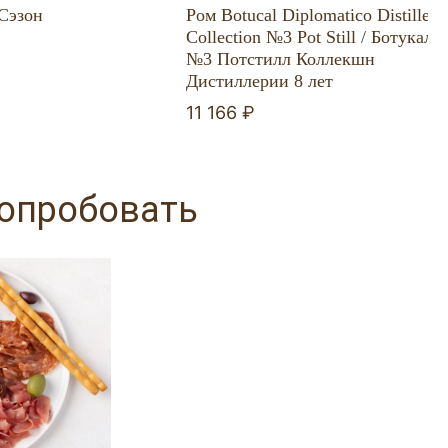
 Сэзон
Ром Botucal Diplomatico Distillery
Collection №3 Pot Still / Ботукал
№3 Потстилл Коллекшн
Дистиллерии 8 лет
11 166 ₽
попробовать