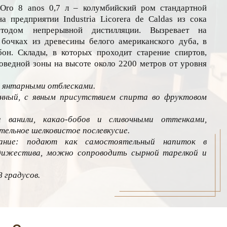
 Oro 8 anos 0,7 л – колумбийский ром стандартной
а предприятии Industria Licorera de Caldas из сока
етодом непрерывной дистилляции. Вызревает на
бочках из древесины белого американского дуба, в
он. Склады, в которых проходит старение спиртов,
оведной зоны на высоте около 2200 метров от уровня
с янтарными отблесками.
нный, с явным присутствием спирта во фруктовом
 ванили, какао-бобов и сливочными оттенками,
ельное шелковистое послевкусие.
тание: подают как самостоятельный напиток в
дижестива, можно сопроводить сырной тарелкой и
 градусов.