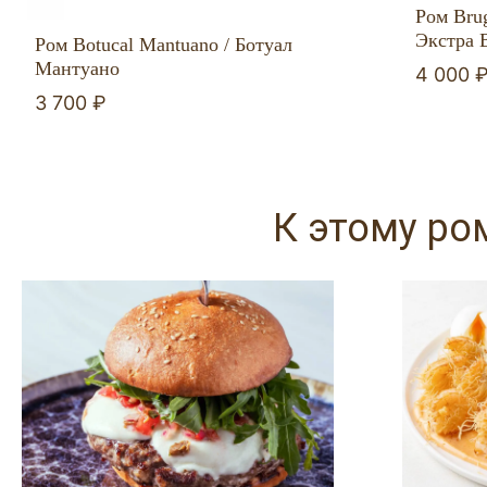
Ром Brug
Экстра 
Ром Botucal Mantuano / Ботуал
Мантуано
4 000 
3 700 ₽
К этому ро