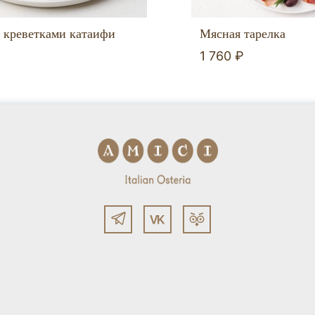
с креветками катаифи
Мясная тарелка
1 760 ₽