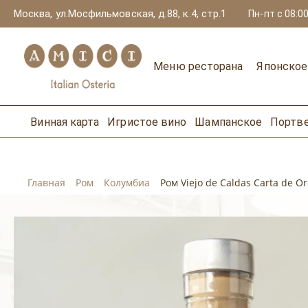
Москва, ул.Мосфильмовская, д.88, к.4, стр.1
Пн-пт с 08:00
Меню ресторана
Японско
Винная карта
Игристое вино
Шампанское
Портв
Главная
Ром
Колумбиа
Ром Viejo de Caldas Carta de Or