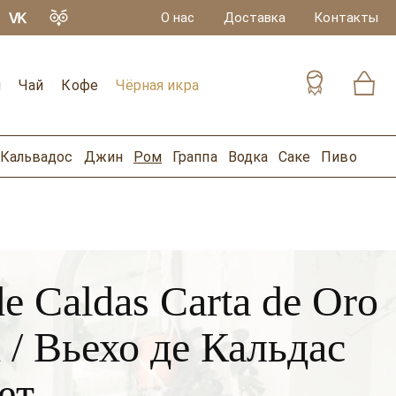
О нас
Доставка
Контакты
и
Чай
Кофе
Чёрная икра
Кальвадос
Джин
Ром
Граппа
Водка
Саке
Пиво
de Caldas Carta de Oro
d / Вьехо де Кальдас
ет