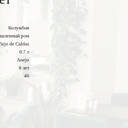
Колумбия
шленный ром
iejo de Caldas
0.7 л
Anejo
8 лет
40