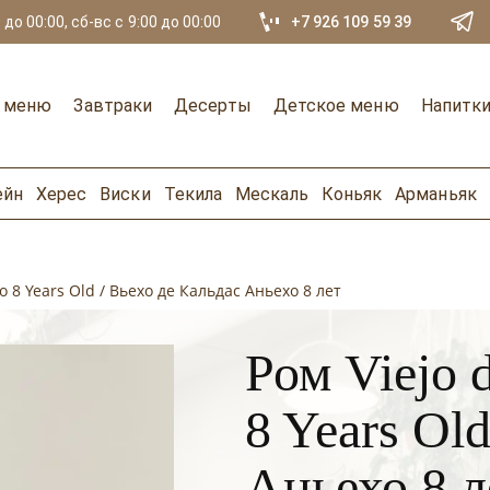
 до 00:00, сб-вс с 9:00 до 00:00
+7 926 109 59 39
е меню
Завтраки
Десерты
Детское меню
Напитк
ейн
Херес
Виски
Текила
Мескаль
Коньяк
Арманьяк
o 8 Years Old / Вьехо де Кальдас Аньехо 8 лет
Ром Viejo 
8 Years Ol
Аньехо 8 л