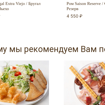
al Extra Viejo / Бругал
Ром Saison Reserve /
Вьехо
Резерв
₽
4 550 ₽
му мы рекомендуем Вам 