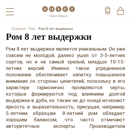
Главная
Ром
Ром 8 лет выдержки
Назад
Назад
Назад
Ром 8 лет выдержки
Холодные напитки
Вино
Виски
Ром 8 лет выдержки является уникальным. Он уже
совсем не молодой, далеко ушел от 3-5-летних
Чай
Шампанское
Коньяк
сортов, но и не самый зрелый, младше 10-15-
летних версий. Именно такое усредненное
Кофе
Игристое вино
Арманьяк
положение обеспечивает напитку повышенное
внимание со стороны ценителей, поскольку в его
Портвейн
Текила
характере гармонично проявляются черты,
которые формируются под влиянием долгой
Херес
Мескаль
выдержки в дубе, но также не до конца исчезают
Красные вина
Кальвадос
яркость и выразительность, присущая, например,
5-летним образцам. 8-летний ром обладает
Белые вина
Джин
хорошим балансом, что часто отмечают
авторитетные эксперты. Производители