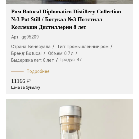
Ром Botucal Diplomatico Distillery Collection
№3 Pot Still / Ботукал №3 Потстилл
Коллекшн Дистиллерии 8 лет
Арт.: gg95209
Страна:
Венесуэла
Тип:
Промышленный ром
Бренд:
Botucal
Объем:
0.7 л
Градус:
47
Выдержка лет:
8 лет
Подробнее
₽
11166
Цена за бутылку