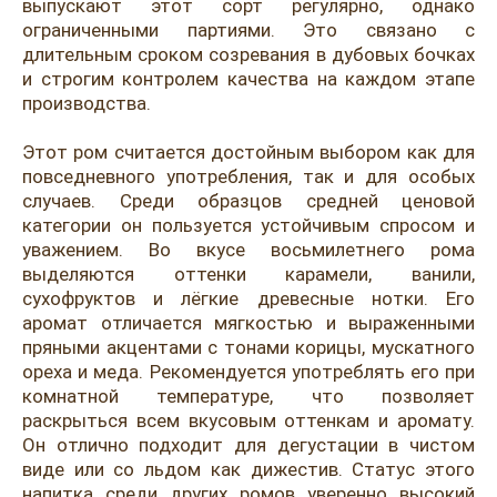
Розовые вина
Ром
выпускают этот сорт регулярно, однако
ограниченными партиями. Это связано с
Итальянские вина
Граппа
длительным сроком созревания в дубовых бочках
и строгим контролем качества на каждом этапе
Французские вина
Водка
производства.
Испанские вина
Саке
Этот ром считается достойным выбором как для
повседневного употребления, так и для особых
Пиво
случаев. Среди образцов средней ценовой
категории он пользуется устойчивым спросом и
уважением. Во вкусе восьмилетнего рома
выделяются оттенки карамели, ванили,
сухофруктов и лёгкие древесные нотки. Его
аромат отличается мягкостью и выраженными
пряными акцентами с тонами корицы, мускатного
ореха и меда. Рекомендуется употреблять его при
комнатной температуре, что позволяет
раскрыться всем вкусовым оттенкам и аромату.
Он отлично подходит для дегустации в чистом
виде или со льдом как дижестив. Статус этого
напитка среди других ромов уверенно высокий