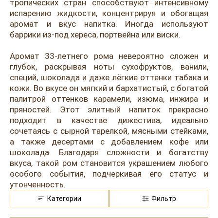
Розовые вина
Ром
тропических стран способствуют интенсивному
испарению жидкости, концентрируя и обогащая
Итальянские вина
Граппа
аромат и вкус напитка. Иногда используют
баррики из-под хереса, портвейна или виски.
Французские вина
Водка
Аромат 33-летнего рома невероятно сложен и
Испанские вина
Саке
глубок, раскрывая ноты сухофруктов, ванили,
специй, шоколада и даже лёгкие оттенки табака и
Пиво
кожи. Во вкусе он мягкий и бархатистый, с богатой
палитрой оттенков карамели, изюма, инжира и
пряностей. Этот элитный напиток прекрасно
подходит в качестве дижестива, идеально
сочетаясь с сырной тарелкой, мясными стейками,
а также десертами с добавлением кофе или
шоколада. Благодаря сложности и богатству
вкуса, такой ром становится украшением любого
особого события, подчеркивая его статус и
утонченность.
Категории
Фильтр