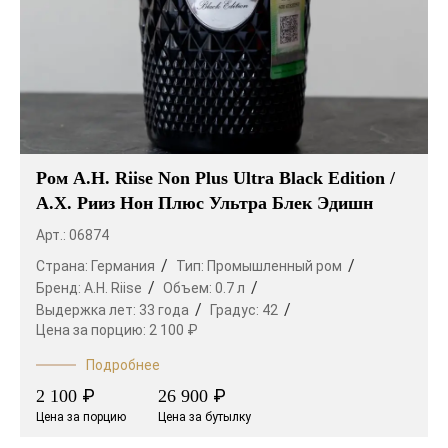
Ром A.H. Riise Non Plus Ultra Black Edition /
А.Х. Рииз Нон Плюс Ультра Блек Эдишн
Арт.: 06874
Страна:
Германия
Тип:
Промышленный ром
Бренд:
A.H. Riise
Объем:
0.7 л
Выдержка лет:
33 года
Градус:
42
Цена за порцию:
2 100 ₽
Подробнее
₽
₽
2 100
26 900
Цена за порцию
Цена за бутылку