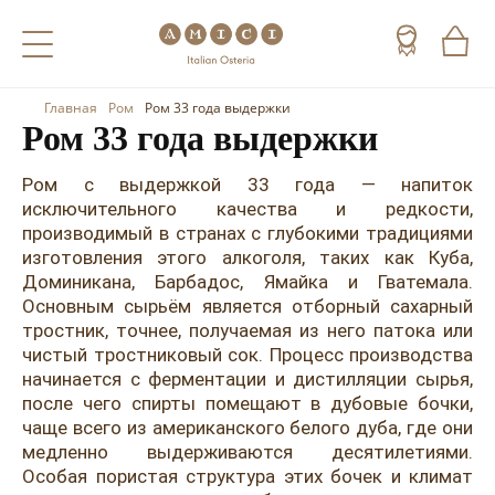
Главная
Ром
Ром 33 года выдержки
Назад
Назад
Назад
Ром 33 года выдержки
Холодные напитки
Вино
Виски
Ром с выдержкой 33 года — напиток
исключительного качества и редкости,
Чай
Шампанское
Коньяк
производимый в странах с глубокими традициями
изготовления этого алкоголя, таких как Куба,
Кофе
Игристое вино
Арманьяк
Доминикана, Барбадос, Ямайка и Гватемала.
Основным сырьём является отборный сахарный
Портвейн
Текила
тростник, точнее, получаемая из него патока или
чистый тростниковый сок. Процесс производства
Херес
Мескаль
начинается с ферментации и дистилляции сырья,
Красные вина
Кальвадос
после чего спирты помещают в дубовые бочки,
чаще всего из американского белого дуба, где они
Белые вина
Джин
медленно выдерживаются десятилетиями.
Особая пористая структура этих бочек и климат