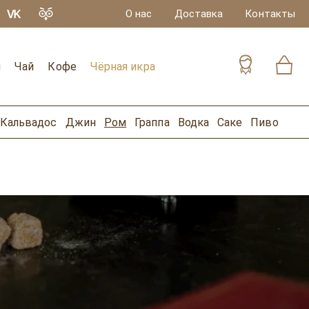
О нас
Доставка
Контакты
и
Чай
Кофе
Чёрная икра
Кальвадос
Джин
Ром
Граппа
Водка
Саке
Пиво