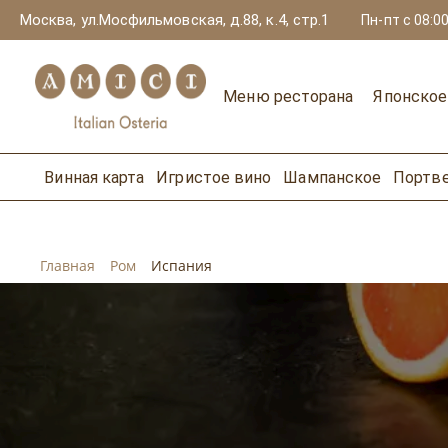
Москва, ул.Мосфильмовская, д.88, к.4, стр.1
Пн-пт с 08:00
Меню ресторана
Японско
Винная карта
Игристое вино
Шампанское
Портв
Главная
Ром
Испания