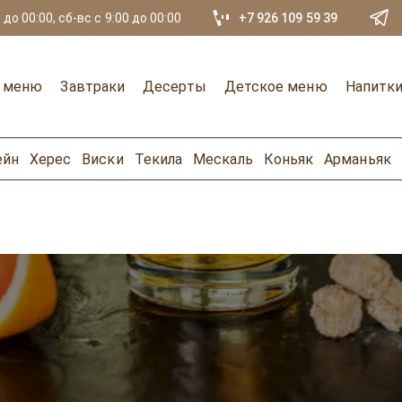
 до 00:00, сб-вс с 9:00 до 00:00
+7 926 109 59 39
е меню
Завтраки
Десерты
Детское меню
Напитк
ейн
Херес
Виски
Текила
Мескаль
Коньяк
Арманьяк