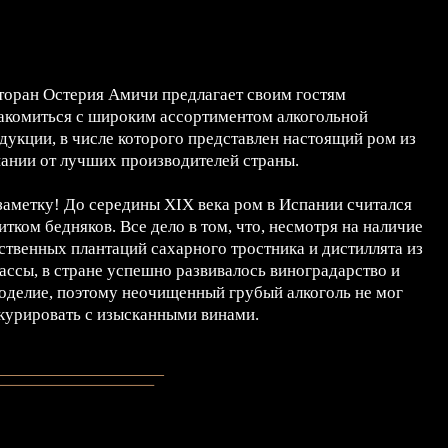
торан Остерия Амичи предлагает своим гостям
акомиться с широким ассортиментом алкогольной
дукции, в числе которого представлен настоящий ром из
ании от лучших производителей страны.
заметку! До середины XIX века ром в Испании считался
итком бедняков. Все дело в том, что, несмотря на наличие
ственных плантаций сахарного тростника и дистиллята из
ассы, в стране успешно развивалось виноградарство и
оделие, поэтому неочищенный грубый алкоголь не мог
курировать с изысканными винами.
стория современного испанского рома связана с доном
акундо Бакарди. Он вместе с семьей приехал в Сантьяго