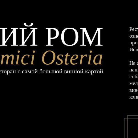
ИЙ РОМ
Рес
озн
про
mici Osteria
Исп
На 
нап
сторан с самой большой винной картой
соб
мел
вин
кон
И
Ф