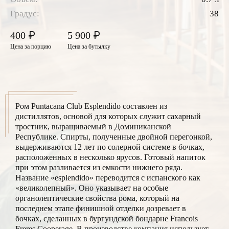
Градус:
38
₽
₽
400
5 900
Цена за порцию
Цена за бутылку
Ром Puntacana Club Esplendido составлен из
дистиллятов, основой для которых служит сахарный
тростник, выращиваемый в Доминиканской
Республике. Спирты, полученные двойной перегонкой,
выдерживаются 12 лет по солерной системе в бочках,
расположенных в несколько ярусов. Готовый напиток
при этом разливается из емкости нижнего ряда.
Название «esplendido» переводится с испанского как
«великолепный». Оно указывает на особые
органолептические свойства рома, который на
последнем этапе финишной отделки дозревает в
бочках, сделанных в бургундской бондарне Francois
Freres Cooperage. В производстве компания использует