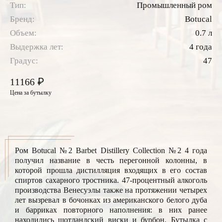
Тип:
Промышленный ром
Бренд:
Botucal
Объем:
0.7 л
Выдержка лет:
4 года
Градус:
47
₽
11166
Цена за бутылку
Ром Botucal №2 Barbet Distillery Collection №2 4 года
получил название в честь перегонной колонны, в
которой прошла дистилляция входящих в его состав
спиртов сахарного тростника. 47-процентный алкоголь
производства Венесуэлы также на протяжении четырех
лет вызревал в бочонках из американского белого дуба
и барриках повторного наполнения: в них ранее
находились шотландский виски и бурбон. Бутылка с