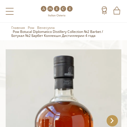
Главная
Ром
Венесуэла
Назад
Назад
Назад
Ром Botucal Diplomatico Distillery Collection №2 Barbet /
Ботукал №2 Барбет Коллекшн Дистиллерии 4 года
Холодные напитки
Вино
Виски
Чай
Шампанское
Коньяк
Кофе
Игристое вино
Арманьяк
Портвейн
Текила
Херес
Мескаль
Красные вина
Кальвадос
Белые вина
Джин