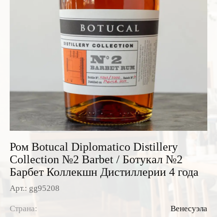
Розовые вина
Ром
Итальянские вина
Граппа
Французские вина
Водка
Испанские вина
Саке
Пиво
Ром Botucal Diplomatico Distillery
Collection №2 Barbet / Ботукал №2
Барбет Коллекшн Дистиллерии 4 года
Арт.: gg95208
Страна:
Венесуэла