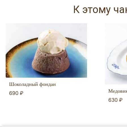
К этому ч
Шоколадный фондан
Медови
690 ₽
630 ₽