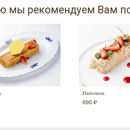
аю мы рекомендуем Вам п
к
Наполеон
690 ₽