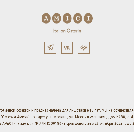
убличной офертой и предназначена для лиц старше 18 лет. Мы не осуществл
ерия Амичи" по адресу: г. Москва , ул. Мосфильмовская , дом № 88, к. 4, ст. 1
АРЕСТ», лицензия № 77РПО0018073 срок действия с 23 октября 2023 г. до 2