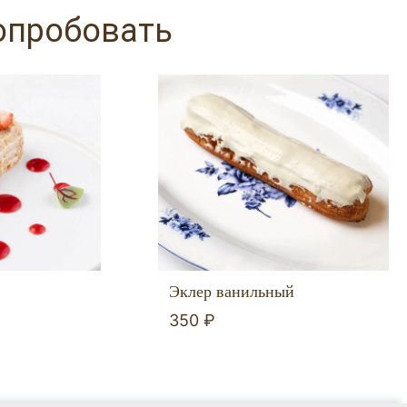
опробовать
Эклер ванильный
350 ₽