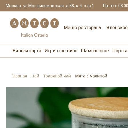
Москва, ул.Мосфильмовская, д.88, к.4, стр.1
Пн-пт с 08:00
Меню ресторана
Японско
Винная карта
Игристое вино
Шампанское
Портв
Главная
Чай
Травяной чай
Мята с малиной