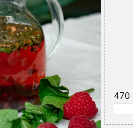
470
−