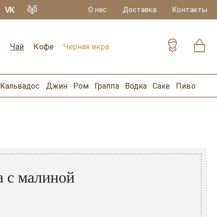
О нас
Доставка
Контакты
и
Чай
Кофе
Чёрная икра
Кальвадос
Джин
Ром
Граппа
Водка
Саке
Пиво
 с малиной