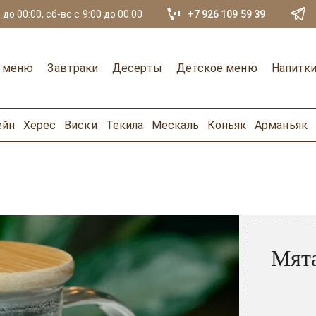
 до 00:00, сб-вс с 9:00 до 00:00
+7 926 109 59 39
е меню
Завтраки
Десерты
Детское меню
Напитк
ейн
Херес
Виски
Текила
Мескаль
Коньяк
Арманьяк
Мята