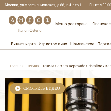
Москва, ул.Мосфильмовская, д.88, к.4, стр.1
Пн-пт с 08:00
Меню ресторана
Японско
Винная карта
Игристое вино
Шампанское
Портв
Главная
Текила
Текила Carrera Reposado Cristalino / 
СМОТРЕТЬ ВИДЕО