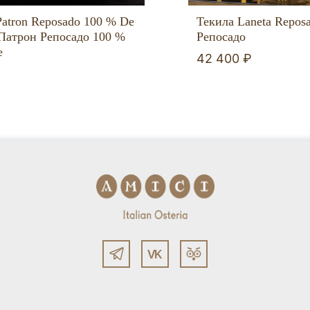
Текила Laneta Reposa
Patron Reposado 100 % De
Репосадо
 Патрон Репосадо 100 %
е
42 400 ₽
₽