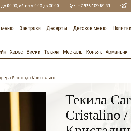
 до 00:00, сб-вс с 9:00 до 00:00
+7 926 109 59 39
е меню
Завтраки
Десерты
Детское меню
Напитк
ейн
Херес
Виски
Текила
Мескаль
Коньяк
Арманьяк
Каррера Репосадо Кристалино
Текила Car
Cristalino
Кристалин