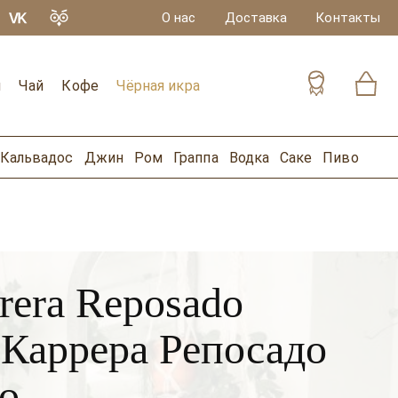
О нас
Доставка
Контакты
и
Чай
Кофе
Чёрная икра
Кальвадос
Джин
Ром
Граппа
Водка
Саке
Пиво
rera Reposado
 / Каррера Репосадо
о