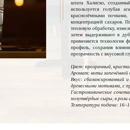
штата Халиско, созданны
используется голубая аг
краснозёмными почвами,
концентрацией сахаров. П
тепловую обработку, измел
затем выдерживают в дуб
применяется технология фи
профиль, сохранив влияни
прозрачность с вкусовой 
Цвет: прозрачный, криста
Аромат: ноты запечённой а
Вкус: сбалансированный и 
древесными мотивами, с п
Гастрономические сочетан
полутвёрдые сыры, в роли 
Температура подачи: 16–1