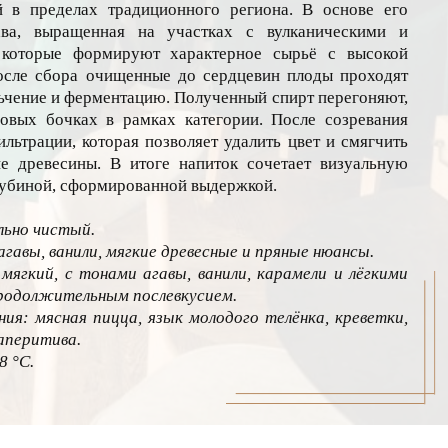
й в пределах традиционного региона. В основе его
ава, выращенная на участках с вулканическими и
 которые формируют характерное сырьё с высокой
осле сбора очищенные до сердцевин плоды проходят
ьчение и ферментацию. Полученный спирт перегоняют,
овых бочках в рамках категории. После созревания
льтрации, которая позволяет удалить цвет и смягчить
е древесины. В итоге напиток сочетает визуальную
глубиной, сформированной выдержкой.
льно чистый.
гавы, ванили, мягкие древесные и пряные нюансы.
мягкий, с тонами агавы, ванили, карамели и лёгкими
родолжительным послевкусием.
ия: мясная пицца, язык молодого телёнка, креветки,
аперитива.
8 °С.