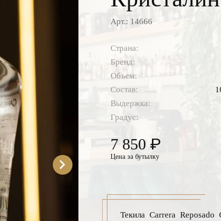
Арт.: 14666
Страна:
Бренд:
Объем:
Состав:
1
Выдержка:
Градус:
₽
7 850
Цена за бутылку
Текила Carrera Reposado 