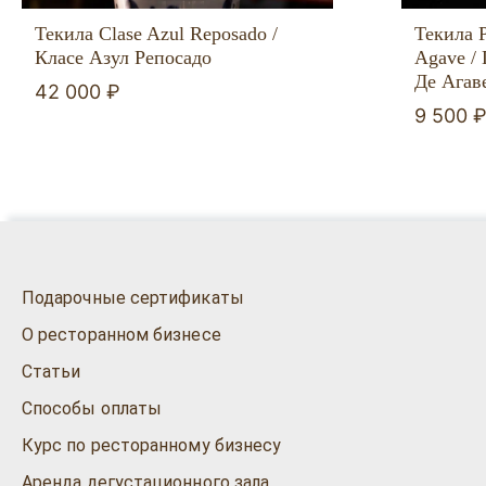
Текила Clase Azul Reposado /
Текила 
Класе Азул Репосадо
Agave /
Де Агав
42 000 ₽
9 500 
Подарочные сертификаты
О ресторанном бизнесе
Статьи
Способы оплаты
Курс по ресторанному бизнесу
Аренда дегустационного зала