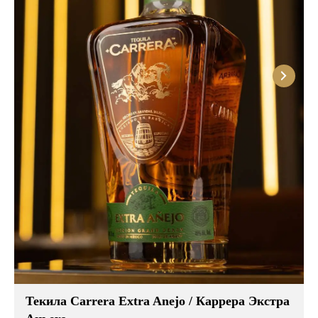
Розовые вина
Ром
Итальянские вина
Граппа
Французские вина
Водка
Испанские вина
Саке
Пиво
Текила Carrera Extra Anejo / Каррера Экстра