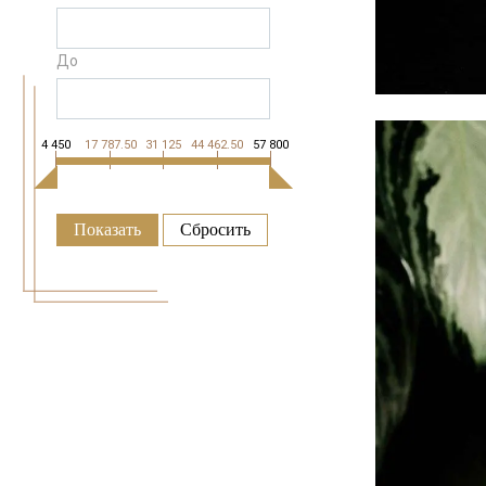
До
4 450
17 787.50
31 125
44 462.50
57 800