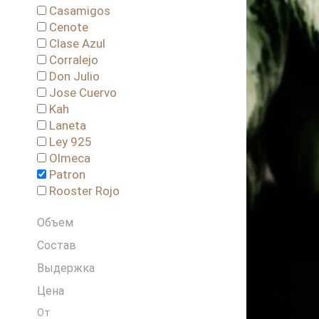
Casamigos
Cenote
Clase Azul
Corralejo
Don Julio
Jose Cuervo
Kah
Laneta
Ley 925
Olmeca
Patron
Rooster Rojo
Объем
Состав
Выдержка
Цена
От