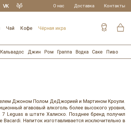
О нас
Доставка
Контакты
и
Чай
Кофе
Чёрная икра
Кальвадос
Джин
Ром
Граппа
Водка
Саке
Пиво
мателем Джоном Полом ДеДжорией и Мартином Кроули.
иционный агавовый алкоголь более высокого уровня,
 7 Leguas в штате Халиско. Позднее бренд получил
 Bacardi. Напиток изготавливается исключительно в