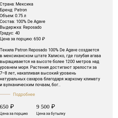
Страна:
Мексика
Бренд:
Patron
Объем:
0.75 л
Состав:
100% De Agave
Выдержка:
Reposado
Градус:
40
Цена за порцию:
650 ₽
Текила Patron Reposado 100% De Agave создается
в мексиканском штате Халиско, где голубая агава
выращивается на высоте более 1200 метров над
уровнем моря. Растения достигают зрелости за
7–8 лет, накапливая высокий уровень
натуральных сахаров благодаря жаркому климату
и вулканическим почвам, бог...
Подробнее
₽
₽
650
9 500
Цена за порцию
Цена за бутылку