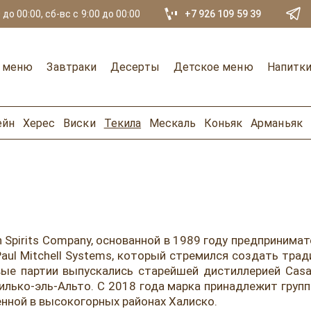
 до 00:00, сб-вс с 9:00 до 00:00
+7 926 109 59 39
е меню
Завтраки
Десерты
Детское меню
Напитк
ейн
Херес
Виски
Текила
Мескаль
Коньяк
Арманьяк
on Spirits Company, основанной в 1989 году предприни
ul Mitchell Systems, который стремился создать трад
ые партии выпускались старейшей дистиллерией Casa
ько-эль-Альто. С 2018 года марка принадлежит группе
нной в высокогорных районах Халиско.