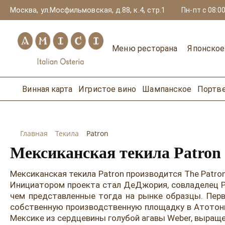
Москва, ул.Мосфильмовская, д.88, к.4, стр.1
Пн-пт с 08:00
Меню ресторана
Японско
Винная карта
Игристое вино
Шампанское
Портв
Главная
Текила
Patron
Мексиканская текила Patron
Мексиканская текила Patron производится The Patr
Инициатором проекта стал ДеДжория, совладелец Pa
чем представленные тогда на рынке образцы. Перв
собственную производственную площадку в Атотонил
Мексике из сердцевины голубой агавы Weber, выраще