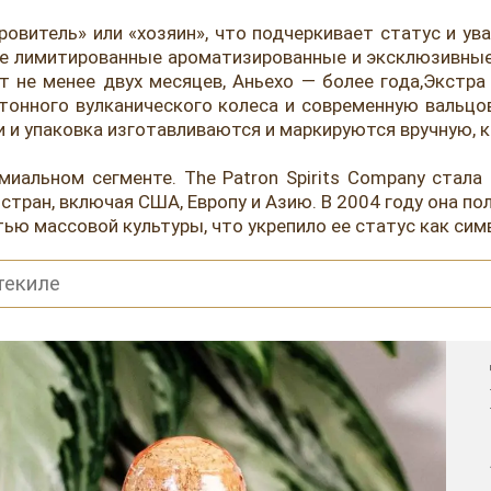
ровитель» или «хозяин», что подчеркивает статус и ув
а также лимитированные ароматизированные и эксклюзив
т не менее двух месяцев, Аньехо — более года,Экстр
тонного вулканического колеса и современную вальцов
и и упаковка изготавливаются и маркируются вручную,
миальном сегменте. The Patron Spirits Company стала
стран, включая США, Европу и Азию. В 2004 году она пол
ью массовой культуры, что укрепило ее статус как симв