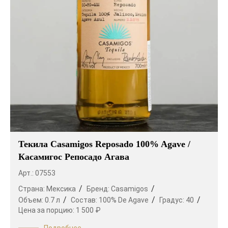
Текила Casamigos Reposado 100% Agave /
Касамигос Репосадо Агава
Арт.: 07553
Страна:
Мексика
Бренд:
Casamigos
Объем:
0.7 л
Состав:
100% De Agave
Градус:
40
Цена за порцию:
1 500 ₽
Подробнее