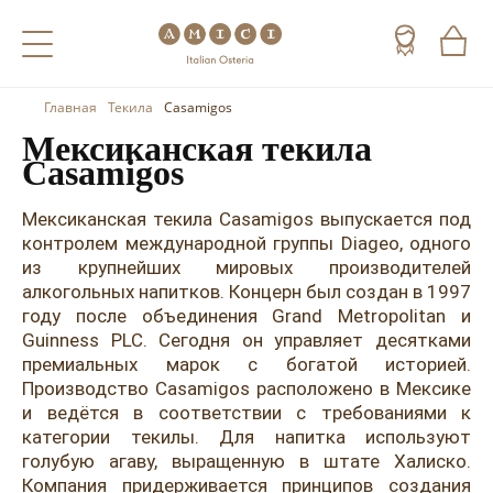
Главная
Текила
Casamigos
Назад
Назад
Назад
Мексиканская текила
Casamigos
Холодные напитки
Вино
Виски
Чай
Шампанское
Коньяк
Мексиканская текила Casamigos выпускается под
контролем международной группы Diageo, одного
Кофе
Игристое вино
Арманьяк
из крупнейших мировых производителей
алкогольных напитков. Концерн был создан в 1997
Портвейн
Текила
году после объединения Grand Metropolitan и
Guinness PLC. Сегодня он управляет десятками
Херес
Мескаль
премиальных марок с богатой историей.
Производство Casamigos расположено в Мексике
Красные вина
Кальвадос
и ведётся в соответствии с требованиями к
категории текилы. Для напитка используют
Белые вина
Джин
голубую агаву, выращенную в штате Халиско.
Компания придерживается принципов создания