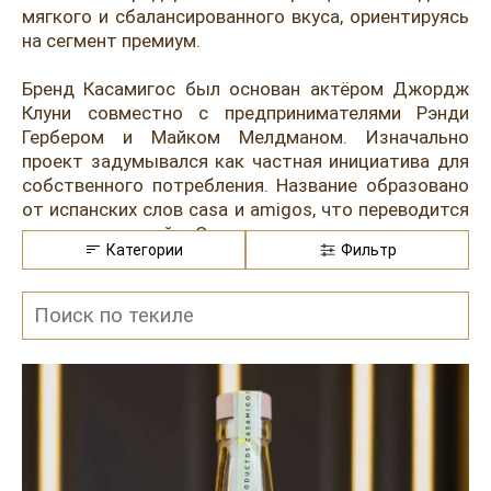
Розовые вина
Ром
мягкого и сбалансированного вкуса, ориентируясь
на сегмент премиум.
Итальянские вина
Граппа
Бренд Касамигос был основан актёром Джордж
Французские вина
Водка
Клуни совместно с предпринимателями Рэнди
Гербером и Майком Мелдманом. Изначально
Испанские вина
Саке
проект задумывался как частная инициатива для
Пиво
собственного потребления. Название образовано
от испанских слов casa и amigos, что переводится
как «дом друзей». Со временем напиток получил
Категории
Фильтр
коммерческое развитие и быстро стал заметным
на рынке США. В 2017 году права на марку были
выкуплены компанией Diageo за сумму, которая
при выполнении условий могла достичь одного
миллиарда долларов. В линейке представлены три
классических варианта: Blanco, Reposado и Añejo.
Разновидность Бланко не выдерживается в бочке
и сохраняет чистый вкус агавы. Репосадо
проходит выдержку в дубе несколько месяцев.
Аньехо созревает дольше, что придаёт более