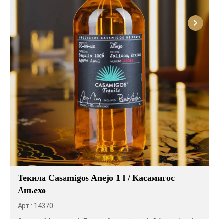
Текила Casamigos Anejo 1 l / Касамигос
Аньехо
Арт.: 14370