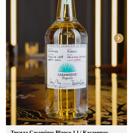
глубокий оттенок аромату и вкусу.
Casamigos считается одним из самых узнаваемых
брендов премиальной текилы. Он активно
продаётся в США, Европе и странах Азии. В 2022
году марка была названа «Абсолютным
чемпионом» по версии издания The Spirits Business
как самый быстрорастущий бренд года. Высокие
темпы развития и масштабные продажи сделали
её одним из лидеров категории. Сегодня
Касамигос ассоциируется с сегментом элитной
текилы и устойчиво сохраняет позиции на
международном рынке.
Текила Casamigos Blanco 1 l / Касамигос