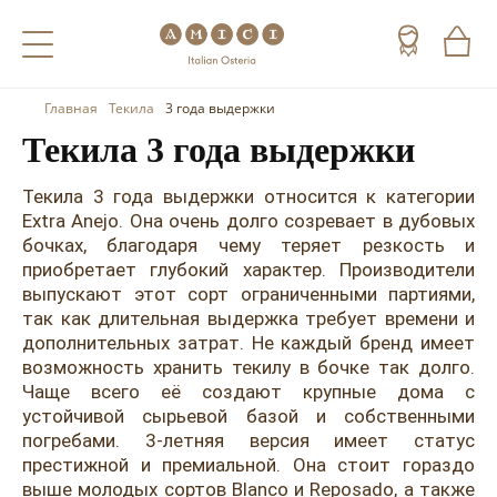
Главная
Текила
3 года выдержки
Назад
Назад
Назад
Текила 3 года выдержки
Холодные напитки
Вино
Виски
Текила 3 года выдержки относится к категории
Чай
Шампанское
Коньяк
Extra Anejo. Она очень долго созревает в дубовых
бочках, благодаря чему теряет резкость и
Кофе
Игристое вино
Арманьяк
приобретает глубокий характер. Производители
выпускают этот сорт ограниченными партиями,
Портвейн
Текила
так как длительная выдержка требует времени и
дополнительных затрат. Не каждый бренд имеет
Херес
Мескаль
возможность хранить текилу в бочке так долго.
Чаще всего её создают крупные дома с
Красные вина
Кальвадос
устойчивой сырьевой базой и собственными
погребами. 3-летняя версия имеет статус
Белые вина
Джин
престижной и премиальной. Она стоит гораздо
выше молодых сортов Blanco и Reposado, а также