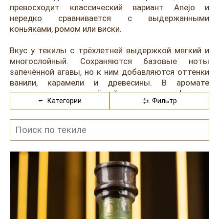
Розовые вина
Ром
превосходит классический вариант Anejo и
нередко сравнивается с выдержанными
Итальянские вина
Граппа
коньяками, ромом или виски.
Французские вина
Водка
Вкус у текилы с трёхлетней выдержкой мягкий и
многослойный. Сохраняются базовые ноты
Испанские вина
Саке
запечённой агавы, но к ним добавляются оттенки
Пиво
ванили, карамели и древесины. В аромате
ощущаются специи, лёгкий дымок и сухофрукты.
Категории
Фильтр
Цвет у напитка обычно тёмно-янтарный.
Потребители выбирают его за баланс сладости и
пряности, а также за округлую текстуру без
резкой спиртовой ноты. 3-летнюю текилу
рекомендуют пить в чистом виде из небольших
бокалов, при комнатной температуре. Лёд
используют редко, чтобы не скрывать сложный
букет.