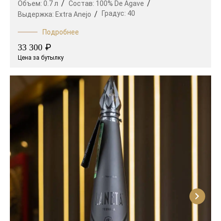
Объем:
0.7 л
Состав:
100% De Agave
Градус:
40
Выдержка:
Extra Anejo
Подробнее
₽
33 300
Цена за бутылку