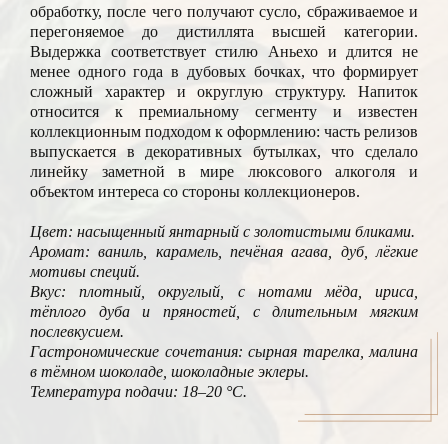
обработку, после чего получают сусло, сбраживаемое и
перегоняемое до дистиллята высшей категории.
Выдержка соответствует стилю Аньехо и длится не
менее одного года в дубовых бочках, что формирует
сложный характер и округлую структуру. Напиток
относится к премиальному сегменту и известен
коллекционным подходом к оформлению: часть релизов
выпускается в декоративных бутылках, что сделало
линейку заметной в мире люксового алкоголя и
объектом интереса со стороны коллекционеров.
Цвет: насыщенный янтарный с золотистыми бликами.
Аромат: ваниль, карамель, печёная агава, дуб, лёгкие
мотивы специй.
Вкус: плотный, округлый, с нотами мёда, ириса,
тёплого дуба и пряностей, с длительным мягким
послевкусием.
Гастрономические сочетания: сырная тарелка, малина
в тёмном шоколаде, шоколадные эклеры.
Температура подачи: 18–20 °С.