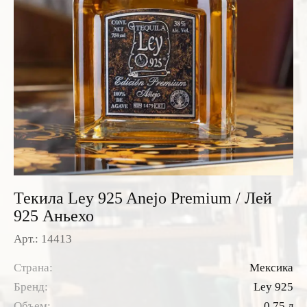
Розовые вина
Ром
Итальянские вина
Граппа
Французские вина
Водка
Испанские вина
Саке
Пиво
Текила Ley 925 Anejo Premium / Лей
925 Аньехо
Арт.: 14413
Страна:
Мексика
Бренд:
Ley 925
Объем:
0.75 л