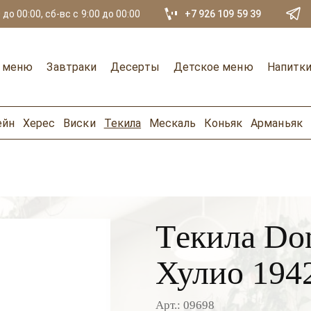
 до 00:00, сб-вс с 9:00 до 00:00
+7 926 109 59 39
е меню
Завтраки
Десерты
Детское меню
Напитк
ейн
Херес
Виски
Текила
Мескаль
Коньяк
Арманьяк
Tекила Don
Хулио 194
Арт.: 09698