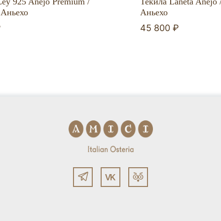
Ley 925 Anejo Premium /
Текила Laneta Anejo 
 Аньехо
Аньехо
₽
45 800 ₽