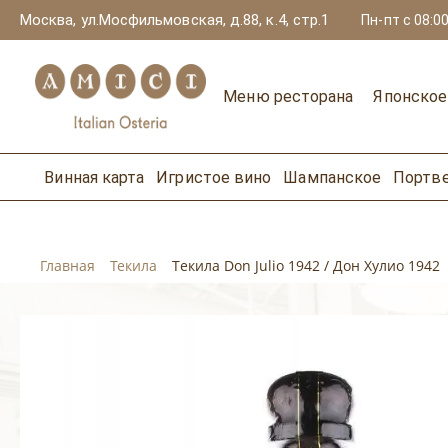
Москва, ул.Мосфильмовская, д.88, к.4, стр.1
Пн-пт с 08:00
Меню ресторана
Японско
Винная карта
Игристое вино
Шампанское
Портв
Главная
Текила
Tекила Don Julio 1942 / Дон Хулио 1942