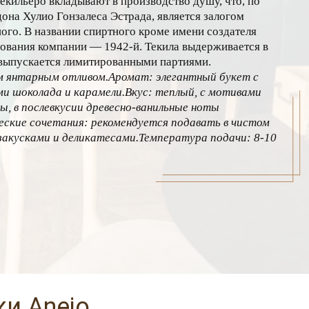
текильеро вкладывают в производство душу, что, по
дона Хулио Гонзалеса Эстрада, является залогом
ого. В названии спиртного кроме имени создателя
нования компании — 1942-й. Текила выдерживается в
 выпускается лимитированными партиями.
м янтарным отливом.Аромат: элегантный букет с
 шоколада и карамели.Вкус: теплый, с мотивами
вы, в послевкусии древесно-ванильные ноты
ские сочетания: рекомендуется подавать в чистом
 с закусками и деликатесами.Температура подачи: 8-10
и Anejo