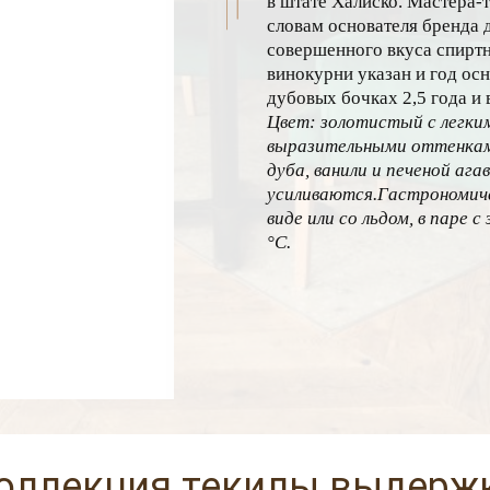
в штате Халиско. Мастера-
словам основателя бренда 
совершенного вкуса спиртн
винокурни указан и год ос
дубовых бочках 2,5 года и
Цвет: золотистый с легки
выразительными оттенками
дуба, ванили и печеной ага
усиливаются.Гастрономиче
виде или со льдом, в паре
°С.
оллекция текилы выдержк