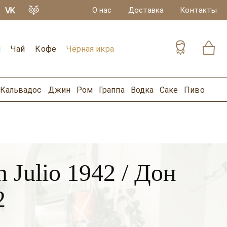
О нас
Доставка
Контакты
и
Чай
Кофе
Чёрная икра
Кальвадос
Джин
Ром
Граппа
Водка
Саке
Пиво
 Julio 1942 / Дон
2