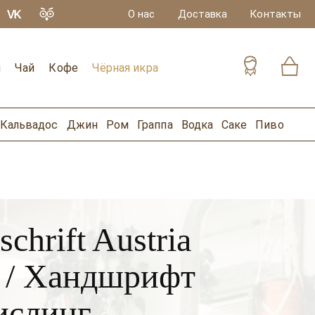
О нас
Доставка
Контакты
и
Чай
Кофе
Чёрная икра
Кальвадос
Джин
Ром
Граппа
Водка
Саке
Пиво
chrift Austria
 l / Хандшрифт
ислинг