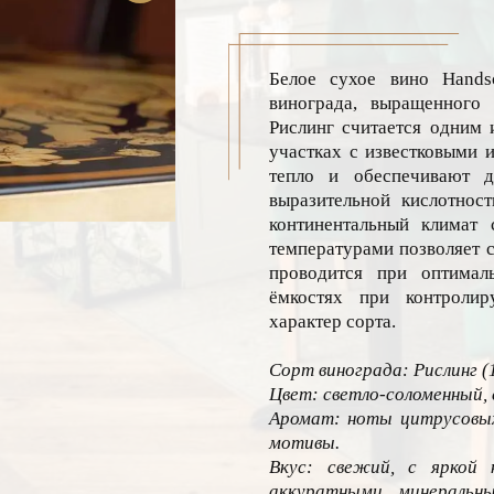
Белое сухое вино Handsc
винограда, выращенного 
Рислинг считается одним 
участках с известковыми 
тепло и обеспечивают д
выразительной кислотнос
континентальный климат
температурами позволяет 
проводится при оптимал
ёмкостях при контролир
характер сорта.
Сорт винограда: Рислинг (
Цвет: светло-соломенный, 
Аромат: ноты цитрусовых,
мотивы.
Вкус: свежий, с яркой 
аккуратными минеральн