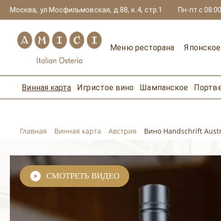
Москва, ул.Мосфильмовская, д.88, к.4, стр.1
Пн-пт с 08:00
Меню ресторана
Японско
Винная карта
Игристое вино
Шампанское
Портв
Главная
Винная карта
Австрия
Вино Handschrift Austr
СМОТРЕТЬ ВИДЕО