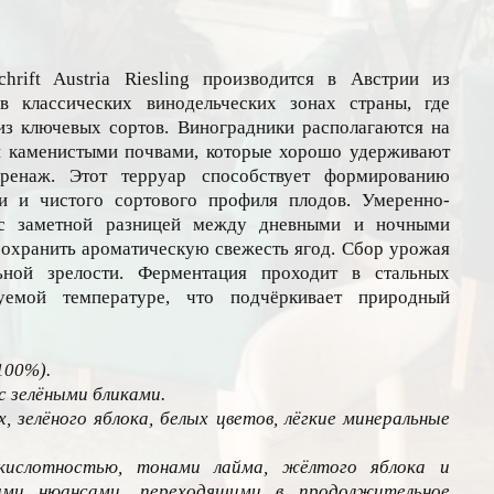
hrift Austria Riesling производится в Австрии из
в классических винодельческих зонах страны, где
из ключевых сортов. Виноградники располагаются на
и каменистыми почвами, которые хорошо удерживают
ренаж. Этот терруар способствует формированию
ти и чистого сортового профиля плодов. Умеренно-
 с заметной разницей между дневными и ночными
сохранить ароматическую свежесть ягод. Сбор урожая
ьной зрелости. Ферментация проходит в стальных
уемой температуре, что подчёркивает природный
100%).
с зелёными бликами.
 зелёного яблока, белых цветов, лёгкие минеральные
кислотностью, тонами лайма, жёлтого яблока и
ыми нюансами, переходящими в продолжительное