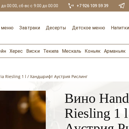
 до 00:00, сб-вс с 9:00 до 00:00
+7 926 109 59 39
е меню
Завтраки
Десерты
Детское меню
Напитк
ейн
Херес
Виски
Текила
Мескаль
Коньяк
Арманьяк
ia Riesling 1 l / Хандшрифт Аустрия Рислинг
Вино Hands
Riesling 1
Аустрия Р