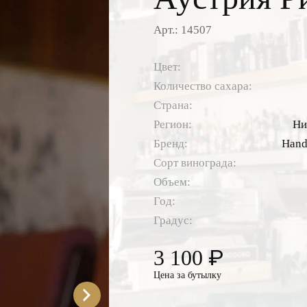
Арт.: 14507
Цвет:
Количество сахара:
Страна:
Регион:
Ни
Бренд:
Hands
Сорт винограда:
Объем:
Год:
Градус:
₽
3 100
Цена за бутылку