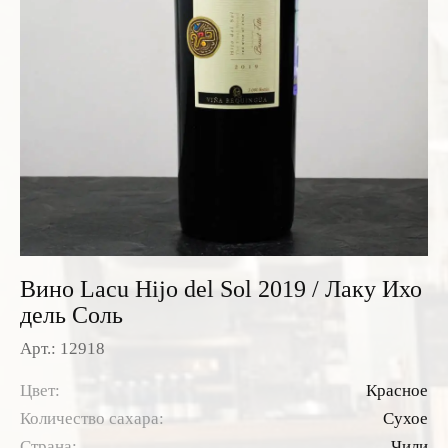
Розовые вина
Ром
Итальянские вина
Граппа
Французские вина
Водка
Испанские вина
Саке
Пиво
Вино Lacu Hijo del Sol 2019 / Лаку Ихо
дель Соль
Арт.: 12918
Цвет:
Красное
Количество сахара:
Сухое
Страна:
Чили