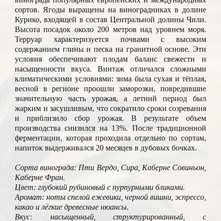
сортов. Ягоды выращены на виноградниках в долине
Курико, входящей в состав Центральной долины Чили.
Высота посадок около 200 метров над уровнем моря.
Терруар характеризуется почвами с высоким
содержанием глины и песка на гранитной основе. Эти
условия обеспечивают плодам баланс свежести и
насыщенности вкуса. Винтаж отличался сложными
климатическими условиями: зима была сухая и тёплая,
весной в регионе проошли заморозки, повредившие
значительную часть урожая, а летний период был
жарким и засушливым, что сократило сроки созревания
и приблизило сбор урожая. В результате объем
производства снизился на 13%. После традиционной
ферментации, которая проходила отдельно по сортам,
напиток выдерживался 20 месяцев в дубовых бочках.
Сорта винограда: Пти Вердо, Сира, Каберне Совиньон,
Каберне Фран.
Цвет: глубокий рубиновый с пурпурными бликами.
Аромат: ноты спелой ежевики, черной вишни, эспрессо,
какао и лёгкие древесные нюансы.
Вкус: насыщенный, структурированный, с