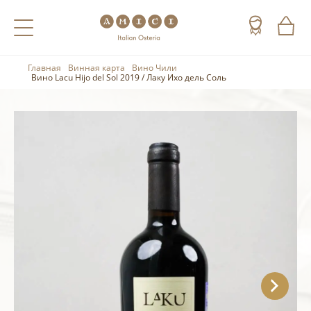
Главная
Винная карта
Вино Чили
Назад
Назад
Назад
Вино Lacu Hijo del Sol 2019 / Лаку Ихо дель Соль
Холодные напитки
Вино
Виски
Чай
Шампанское
Коньяк
Кофе
Игристое вино
Арманьяк
Портвейн
Текила
Херес
Мескаль
Красные вина
Кальвадос
Белые вина
Джин