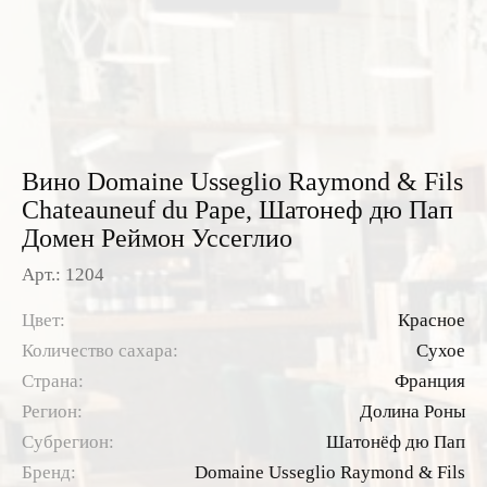
Розовые вина
Ром
Итальянские вина
Граппа
Французские вина
Водка
Испанские вина
Саке
Вино Domaine Usseglio Raymond & Fils
Пиво
Chateauneuf du Pape, Шатонеф дю Пап
Домен Реймон Уссеглио
Арт.: 1204
Цвет:
Красное
Количество сахара:
Сухое
Страна:
Франция
Регион:
Долина Роны
Субрегион:
Шатонёф дю Пап
Бренд:
Domaine Usseglio Raymond & Fils