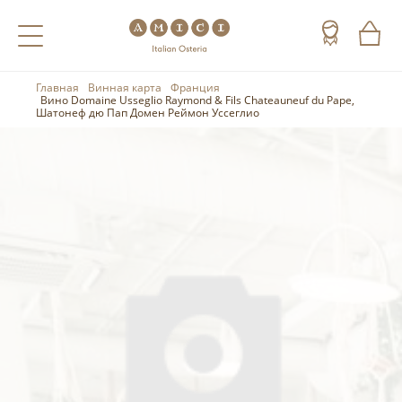
Главная
Винная карта
Франция
Назад
Назад
Назад
Вино Domaine Usseglio Raymond & Fils Chateauneuf du Pape,
Шатонеф дю Пап Домен Реймон Уссеглио
Холодные напитки
Вино
Виски
Чай
Шампанское
Коньяк
Кофе
Игристое вино
Арманьяк
Портвейн
Текила
Херес
Мескаль
Красные вина
Кальвадос
Белые вина
Джин