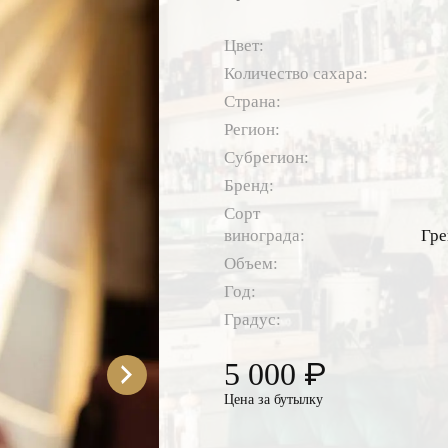
Цвет:
Количество сахара:
Страна:
Регион:
Субрегион:
Бренд:
Сорт
винограда:
Гре
Объем:
Год:
Градус:
₽
5 000
Цена за бутылку