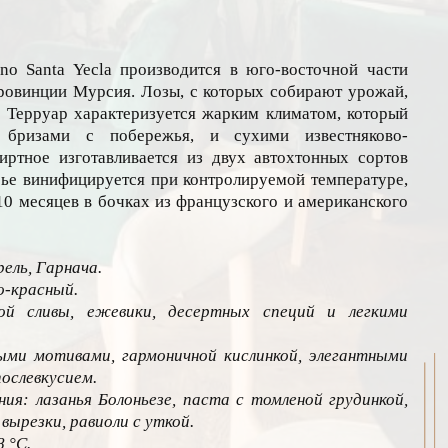
no Santa Yecla производится в юго-восточной части
ровинции Мурсия. Лозы, с которых собирают урожай,
. Терруар характеризуется жарким климатом, который
 бризами с побережья, и сухими известняково-
ртное изготавливается из двух автохтонных сортов
рье винифицируется при контролируемой температуре,
10 месяцев в бочках из французского и американского
ель, Гарнача.
о-красный.
й сливы, ежевики, десертных специй и легкими
ыми мотивами, гармоничной кислинкой, элегантными
ослевкусием.
ия: лазанья Болоньезе, паста с томленой грудинкой,
вырезки, равиоли с уткой.
 °С.