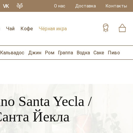
О нас
Доставка
Контакты
и
Чай
Кофе
Чёрная икра
Кальвадос
Джин
Ром
Граппа
Водка
Саке
Пиво
no Santa Yecla /
Санта Йекла