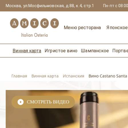
Москва, ул.Мосфильмовская, д.88, к.4, стр.1
Пн-пт с 08:00
Меню ресторана
Японско
Винная карта
Игристое вино
Шампанское
Портв
Главная
Винная карта
Испанския
Вино Castano Santa 
СМОТРЕТЬ ВИДЕО