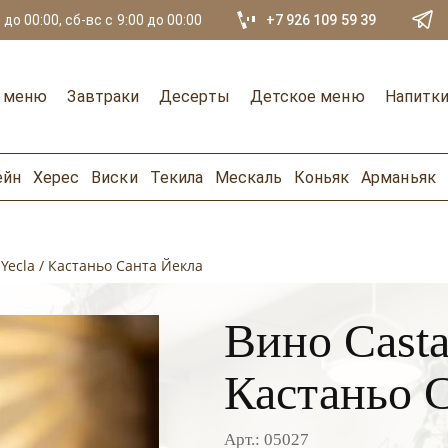
 до 00:00, сб-вс с 9:00 до 00:00
+7 926 109 59 39
е меню
Завтраки
Десерты
Детское меню
Напитк
ейн
Херес
Виски
Текила
Мескаль
Коньяк
Арманьяк
Yecla / Кастаньо Санта Йекла
Вино Casta
Кастаньо 
Арт.: 05027