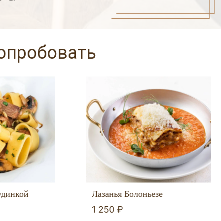
попробовать
удинкой
Лазанья Болоньезе
1 250 ₽