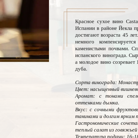
Красное сухое вино Casta
Испании в районе Йекла п
достигают возраста 45 лет
немного компенсируется
каменистыми почвами. Спи
испанского винограда. Сы
а молодое вино созревает 
дуба.
Сорта винограда: Монастр
Цвет: насыщенный вишнев
Аромат: с тонами спело
оттенками дымка.
Вкус: с сочными фруктов
танинами и долгим ярким п
Гастрономические сочетан
теплый салат из говяжьей 
Температура подачи: 16-18