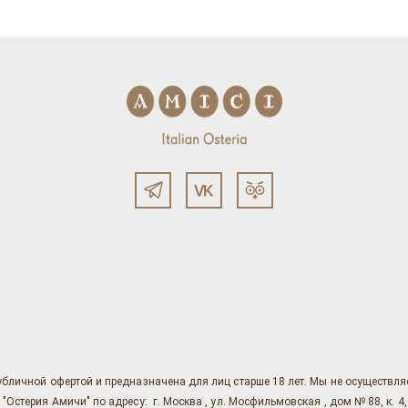
убличной офертой и предназначена для лиц старше 18 лет. Мы не осуществл
ерия Амичи" по адресу: г. Москва , ул. Мосфильмовская , дом № 88, к. 4, ст. 1