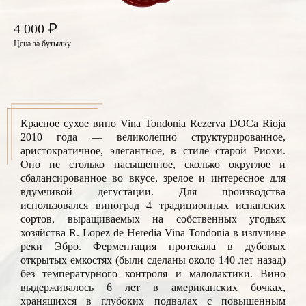
₽
4 000
Цена за бутылку
Красное сухое вино Vina Tondonia Rezerva DOCa Rioja
2010 года — великолепно структурированное,
аристократичное, элегантное, в стиле старой Риохи.
Оно не столько насыщенное, сколько округлое и
сбалансированное во вкусе, зрелое и интересное для
вдумчивой дегустации. Для производства
использовался виноград 4 традиционных испанских
сортов, выращиваемых на собственных угодьях
хозяйства R. Lopez de Heredia Vina Tondonia в излучине
реки Эбро. Ферментация протекала в дубовых
открытых емкостях (были сделаны около 140 лет назад)
без температурного контроля и малолактики. Вино
выдерживалось 6 лет в американских бочках,
хранящихся в глубоких подвалах с повышенным