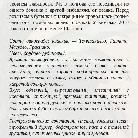
уровнем влажности. Раз в полгода его переливали из
одного бочонка в другой, избавляясь от осадка. Перед
розливом в бутылки фильтрация не проводилась (только
очистка с помощью яичного белка). У винтажа 2010
года потенциал не менее 10-12 лет.
Сорта винограда: красные — Темпранильо, Гарнача,
Масуэло, Грасиано.
Цвет: бордово-рубиновый.
Аромат: насыщенный, но при этом гармоничный, с
переплетением оттенков темной сливы, вишни,
апельсина, ванили, хорошо поджаренных тостов,
мокрого железа и камня, сухого табачного листа и
нагретой солнцем почвы.
Вкус: объемный, выразительный, элегантный, с
идеальной структурой, зрелыми танинами, богатой
палитрой ягодно-фруктовых и пряных нот, с нюансами
бальзамико и дуба, с долгим бархатистым и изысканны
послевкусием.
Гастрономические сочетания: стейки, говяжьи щеки,
трюфельный бургер, бефстроганов, паста с томленой
грудинкой, суп из лесных грибов, пицца грибная.