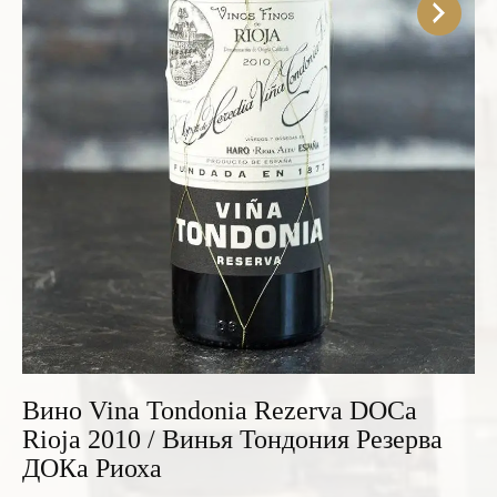
Розовые вина
Ром
Итальянские вина
Граппа
Французские вина
Водка
Испанские вина
Саке
Пиво
Вино Vina Tondonia Rezerva DOCa
Rioja 2010 / Винья Тондония Резерва
ДОКа Риоха