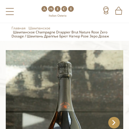
Главная
Шампанское
Назад
Назад
Назад
Шампанское Champagne Drappier Brut Nature Rose Zero
Dosage / Шампань Драппье Брют Натюр Розе Зеро Дозаж
Холодные напитки
Вино
Виски
Чай
Шампанское
Коньяк
Кофе
Игристое вино
Арманьяк
Портвейн
Текила
Херес
Мескаль
Красные вина
Кальвадос
Белые вина
Джин