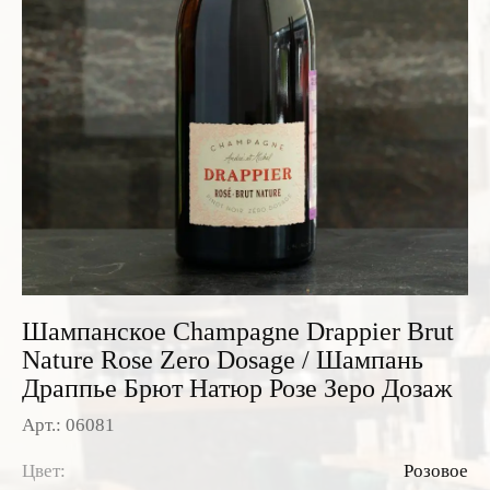
Розовые вина
Ром
Итальянские вина
Граппа
Французские вина
Водка
Испанские вина
Саке
Пиво
Шампанское Champagne Drappier Brut
Nature Rose Zero Dosage / Шампань
Драппье Брют Натюр Розе Зеро Дозаж
Арт.: 06081
Цвет:
Розовое