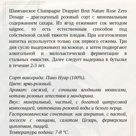
Шампанское Champagne Drappier Brut Nature Rose Zero
Dosage – драгоценный розовый сорт с минимальным
содержанием сахара. Из ягод отжимают сок методом
saignee, то есть естественным способом под
собственной силой тяжести плодов. При изготовлении
напитка используется только сок первого отжима. Три
дня сусло выдерживают на кожице, а затем подвергают
алкогольной и малолактической ферментации в
стальных емкостях. Далее следует выдержка в бутылке
в течение 2-3 лет.
Сорт винограда: Пино Нуар (100%).
Цвет: ярко-розовый.
Аромат: свежий, с сочными ягодными нюансами,
нотами розовых лепестков и мандарина.
Вкус: минеральный, чистый, с богатой цитрусовой
композицией, оттенками розовой воды и белого перца.
Гастрономические сочетания: как аперитив, с пастой,
лососем с овощами, салатом Цезарь, фермерским
цыпленком, пиццей.
Температура подачи: 7-8 °С.