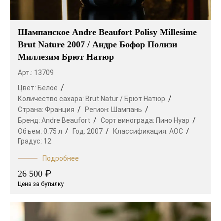
Шампанское Andre Beaufort Polisy Millesime
Brut Nature 2007 / Андре Бофор Полизи
Миллезим Брют Натюр
Арт.: 13709
Цвет:
Белое
Количество сахара:
Brut Natur / Брют Натюр
Страна:
Франция
Регион:
Шампань
Бренд:
Andre Beaufort
Сорт винограда:
Пино Нуар
Объем:
0.75 л
Год:
2007
Классификация:
AOC
Градус:
12
Подробнее
₽
26 500
Цена за бутылку