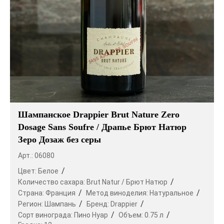
Шампанское Drappier Brut Nature Zero
Dosage Sans Soufre / Драпье Брют Натюр
Зеро Дозаж без серы
Арт.: 06080
Цвет:
Белое
Количество сахара:
Brut Natur / Брют Натюр
Страна:
Франция
Метод виноделия:
Натуральное
Регион:
Шампань
Бренд:
Drappier
Сорт винограда:
Пино Нуар
Объем:
0.75 л