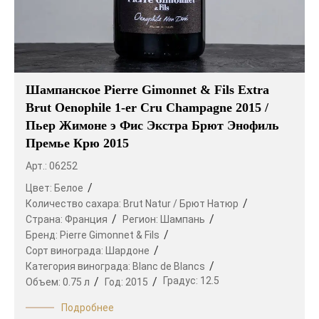
Шампанское Pierre Gimonnet & Fils Extra
Brut Oenophile 1-er Cru Champagne 2015 /
Пьер Жимоне э Фис Экстра Брют Энофиль
Премье Крю 2015
Арт.: 06252
Цвет:
Белое
Количество сахара:
Brut Natur / Брют Натюр
Страна:
Франция
Регион:
Шампань
Бренд:
Pierre Gimonnet & Fils
Сорт винограда:
Шардоне
Категория винограда:
Blanc de Blancs
Градус:
12.5
Объем:
0.75 л
Год:
2015
Подробнее