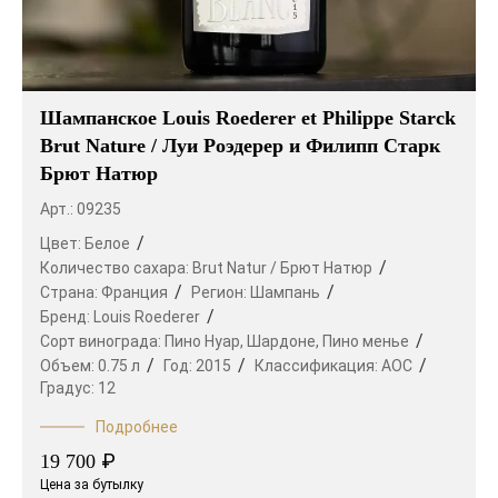
Шампанское Louis Roederer et Philippe Starck
Brut Nature / Луи Роэдерер и Филипп Старк
Брют Натюр
Арт.: 09235
Цвет:
Белое
Количество сахара:
Brut Natur / Брют Натюр
Страна:
Франция
Регион:
Шампань
Бренд:
Louis Roederer
Сорт винограда:
Пино Нуар,
Шардоне,
Пино менье
Объем:
0.75 л
Год:
2015
Классификация:
AOC
Градус:
12
Подробнее
₽
19 700
Цена за бутылку