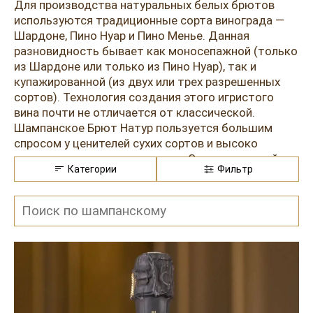
Розовые вина
Ром
Для производства натуральных белых брютов
используются традиционные сорта винограда —
Итальянские вина
Граппа
Шардоне, Пино Нуар и Пино Менье. Данная
разновидность бывает как моносепажной (только
Французские вина
Водка
из Шардоне или только из Пино Нуар), так и
купажированной (из двух или трех разрешенных
Испанские вина
Саке
сортов). Технология создания этого игристого
вина почти не отличается от классической.
Пиво
Шампанское Брют Натур пользуется большим
спросом у ценителей сухих сортов и высоко
котируется на мировом рынке. Это популярный
Категории
Фильтр
аперитив на светских раутах и приемах высокого
уровня. Изысканный напиток с тончайшими
оттенками вкусоаромата, с цветочными и
цитрусовыми мотивами в букете прекрасно
сочетается с деликатесными морепродуктами,
икрой, паштетами и другими легкими закусками.
Его обязательно охлаждают до 8-10 градусов и
разливают в изящные фужеры «флейты» или
«тюльпаны».