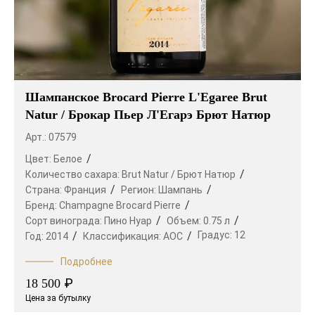
Шампанское Brocard Pierre L'Egaree Brut
Natur / Брокар Пьер Л'Егарэ Брют Натюр
Арт.: 07579
Цвет:
Белое
Количество сахара:
Brut Natur / Брют Натюр
Страна:
Франция
Регион:
Шампань
Бренд:
Champagne Brocard Pierre
Сорт винограда:
Пино Нуар
Объем:
0.75 л
Градус:
12
Год:
2014
Классификация:
AOC
Подробнее
₽
18 500
Цена за бутылку