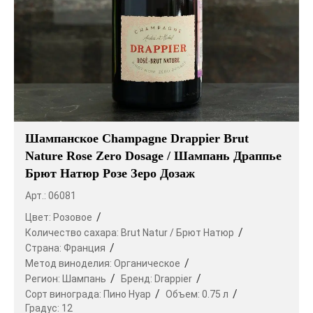
Шампанское Champagne Drappier Brut
Nature Rose Zero Dosage / Шампань Драппье
Брют Натюр Розе Зеро Дозаж
Арт.: 06081
Цвет:
Розовое
Количество сахара:
Brut Natur / Брют Натюр
Страна:
Франция
Метод виноделия:
Органическое
Регион:
Шампань
Бренд:
Drappier
Сорт винограда:
Пино Нуар
Объем:
0.75 л
Градус:
12