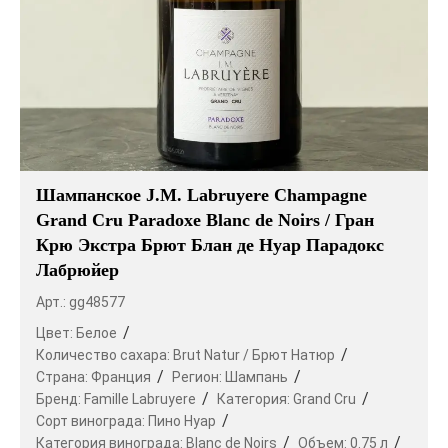
Шампанское J.M. Labruyere Champagne
Grand Cru Paradoxe Blanc de Noirs / Гран
Крю Экстра Брют Блан де Нуар Парадокс
Лабрюйер
Арт.: gg48577
Цвет:
Белое
Количество сахара:
Brut Natur / Брют Натюр
Страна:
Франция
Регион:
Шампань
Бренд:
Famille Labruyere
Категория:
Grand Cru
Сорт винограда:
Пино Нуар
Категория винограда:
Blanc de Noirs
Объем:
0.75 л