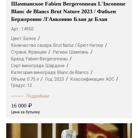
Шампанское Fabien Bergeronneau L'Inconnue
Blanc de Blancs Brut Nature 2023 / Фабьен
Бержеронно Л'Анконню Блан де Блан
Арт.: 14950
Цвет:
Белое
Количество сахара:
Brut Natur / Брют Натюр
Страна:
Франция
Регион:
Шампань
Бренд:
Fabien Bergeronneau
Сорт винограда:
Шардоне
Категория винограда:
Blanc de Blancs
Объем:
0.75 л
Год:
2023
Классификация:
AOC
Градус:
12
Подробнее
₽
16 000
Цена за бутылку