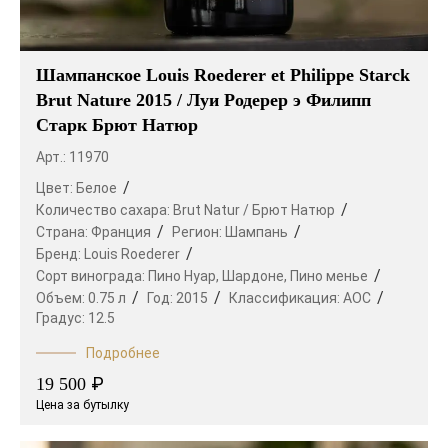
Шампанское Louis Roederer et Philippe Starck
Brut Nature 2015 / Луи Родерер э Филипп
Старк Брют Натюр
Арт.: 11970
Цвет:
Белое
Количество сахара:
Brut Natur / Брют Натюр
Страна:
Франция
Регион:
Шампань
Бренд:
Louis Roederer
Сорт винограда:
Пино Нуар,
Шардоне,
Пино менье
Объем:
0.75 л
Год:
2015
Классификация:
AOC
Градус:
12.5
Подробнее
₽
19 500
Цена за бутылку