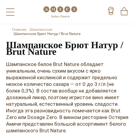
Главная
Шампанское
Назад
Назад
Назад
Шампанское Брют Натур / Brut Nature
Шампанское Брют Натур /
Холодные напитки
Вино
Виски
Brut Nature
Чай
Шампанское
Коньяк
Шампанское белое Brut Nature обладает
уникальным, очень сухим вкусом с ярко
Кофе
Игристое вино
Арманьяк
выраженной кислинкой и содержит предельно
низкое количество сахара — от 0 до 3 г/л (не
Портвейн
Текила
более 0,3%). В состав вообще не добавляется
Херес
Мескаль
дозажный ликер, поэтому игристое вино имеет
натуральный, естественный уровень сладости.
Красные вина
Кальвадос
Иногда эта разновидность помечается как Brut
Zero или Dosage Zero. В винном ресторане Остерия
Белые вина
Джин
Амичи представлен большой ассортимент белого
шампанского Brut Nature.