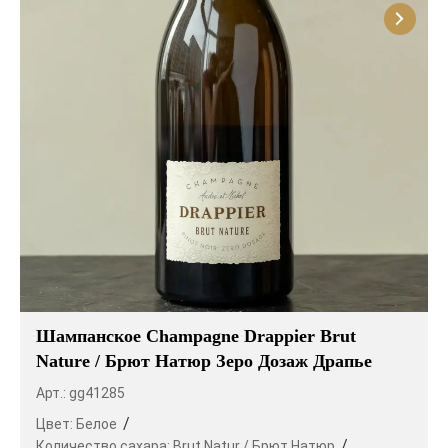
Шампанское Champagne Drappier Brut
Nature / Брют Натюр Зеро Дозаж Драпье
Арт.: gg41285
Цвет:
Белое
Количество сахара:
Brut Natur / Брют Натюр