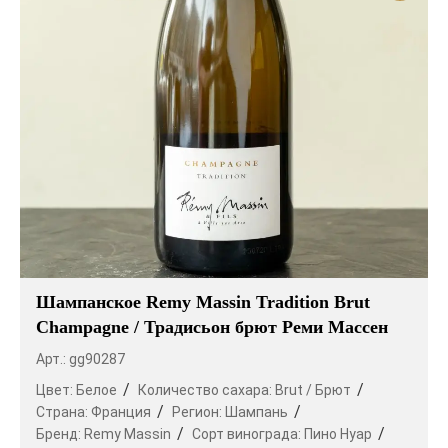
Шампанское Remy Massin Tradition Brut
Champagne / Традисьон брют Реми Массен
Арт.: gg90287
Цвет:
Белое
Количество сахара:
Brut / Брют
Страна:
Франция
Регион:
Шампань
Бренд:
Remy Massin
Сорт винограда:
Пино Нуар