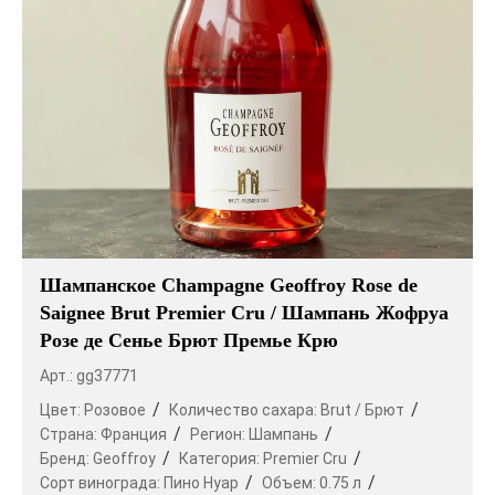
Шампанское Champagne Geoffroy Rose de
Saignee Brut Premier Cru / Шампань Жофруа
Розе де Сенье Брют Премье Крю
Арт.: gg37771
Цвет:
Розовое
Количество сахара:
Brut / Брют
Страна:
Франция
Регион:
Шампань
Бренд:
Geoffroy
Категория:
Premier Cru
Сорт винограда:
Пино Нуар
Объем:
0.75 л