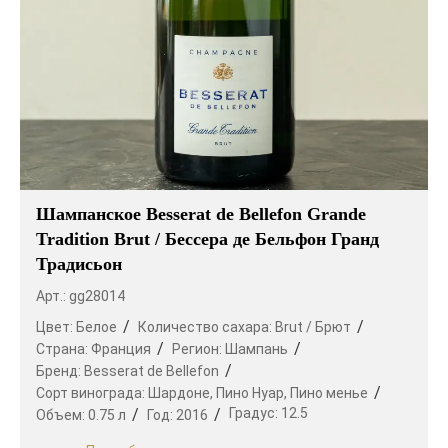
Шампанское Besserat de Bellefon Grande
Tradition Brut / Бессера де Бельфон Гранд
Традисьон
Арт.: gg28014
Цвет:
Белое
Количество сахара:
Brut / Брют
Страна:
Франция
Регион:
Шампань
Бренд:
Besserat de Bellefon
Сорт винограда:
Шардоне,
Пино Нуар,
Пино менье
Градус:
12.5
Объем:
0.75 л
Год:
2016