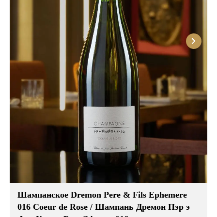
Розовые вина
Ром
Итальянские вина
Граппа
Французские вина
Водка
Испанские вина
Саке
Пиво
Шампанское Dremon Pere & Fils Ephemere
016 Coeur de Rose / Шампань Дремон Пэр э