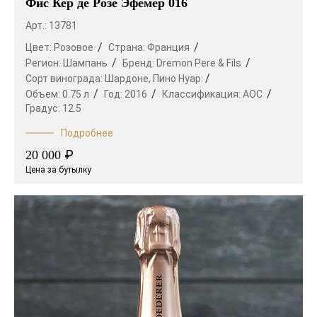
Фис Кер де Розе Эфемер 016
Арт.: 13781
Цвет:
Розовое
Страна:
Франция
Регион:
Шампань
Бренд:
Dremon Pere & Fils
Сорт винограда:
Шардоне,
Пино Нуар
Объем:
0.75 л
Год:
2016
Классификация:
AOC
Градус:
12.5
Подробнее
₽
20 000
Цена за бутылку