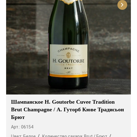
Шампанское H. Goutorbe Cuvee Tradition
Brut Champagne / А. Гуторб Кюве Традисьон
Брют
Арт.: 06154
Цвет:
Белое
Количество сахара:
Brut / Брют