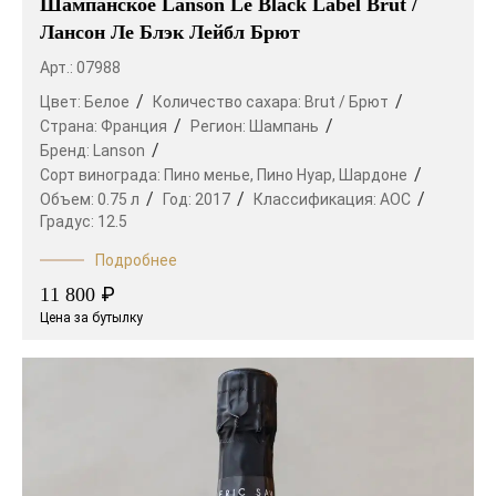
Шампанское Lanson Le Black Label Brut /
Лансон Ле Блэк Лейбл Брют
Арт.: 07988
Цвет:
Белое
Количество сахара:
Brut / Брют
Страна:
Франция
Регион:
Шампань
Бренд:
Lanson
Сорт винограда:
Пино менье,
Пино Нуар,
Шардоне
Объем:
0.75 л
Год:
2017
Классификация:
AOC
Градус:
12.5
Подробнее
₽
11 800
Цена за бутылку