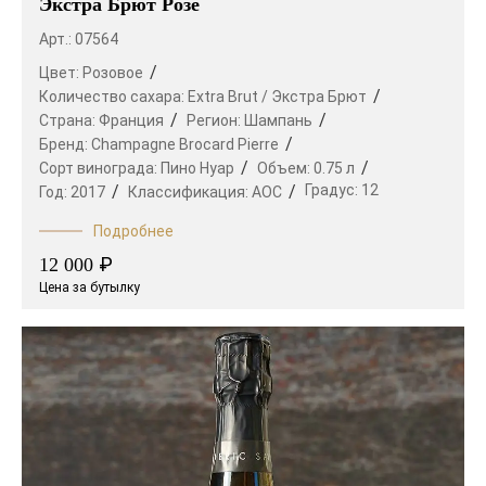
Экстра Брют Розе
Арт.: 07564
Цвет:
Розовое
Количество сахара:
Extra Brut / Экстра Брют
Страна:
Франция
Регион:
Шампань
Бренд:
Champagne Brocard Pierre
Сорт винограда:
Пино Нуар
Объем:
0.75 л
Градус:
12
Год:
2017
Классификация:
AOC
Подробнее
₽
12 000
Цена за бутылку