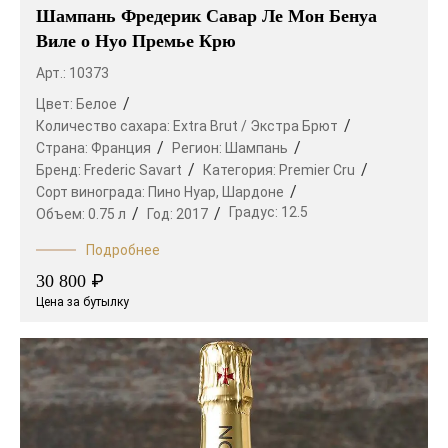
Шампань Фредерик Савар Ле Мон Бенуа
Виле о Нуо Премье Крю
Арт.: 10373
Цвет:
Белое
Количество сахара:
Extra Brut / Экстра Брют
Страна:
Франция
Регион:
Шампань
Бренд:
Frederic Savart
Категория:
Premier Cru
Сорт винограда:
Пино Нуар,
Шардоне
Градус:
12.5
Объем:
0.75 л
Год:
2017
Подробнее
₽
30 800
Цена за бутылку