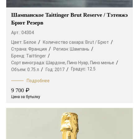
Шампанское Taittinger Brut Reserve / Тэтенжэ
Брют Резерв
Арт.: 04304
Цвет:
Белое
Количество сахара:
Brut / Брют
Страна:
Франция
Регион:
Шампань
Бренд:
Taittinger
Сорт винограда:
Шардоне,
Пино Нуар,
Пино менье
Градус:
12.5
Объем:
0.75 л
Год:
2017
Подробнее
₽
9 700
Цена за бутылку