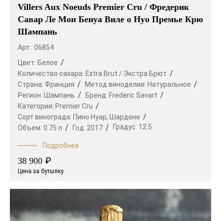
Villers Aux Noeuds Premier Cru / Фредерик
Савар Ле Мон Бенуа Виле о Нуо Премье Крю
Шампань
Арт.: 06854
Цвет:
Белое
Количество сахара:
Extra Brut / Экстра Брют
Страна:
Франция
Метод виноделия:
Натуральное
Регион:
Шампань
Бренд:
Frederic Savart
Категория:
Premier Cru
Сорт винограда:
Пино Нуар,
Шардоне
Градус:
12.5
Объем:
0.75 л
Год:
2017
Подробнее
₽
38 900
Цена за бутылку