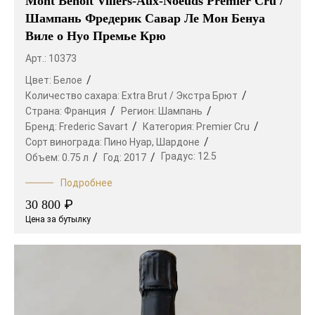
Mont Benoit Villers-Aux-Noeuds Premier Cru /
Шампань Фредерик Савар Ле Мон Бенуа
Виле о Нуо Премье Крю
Арт.: 10373
Цвет:
Белое
Количество сахара:
Extra Brut / Экстра Брют
Страна:
Франция
Регион:
Шампань
Бренд:
Frederic Savart
Категория:
Premier Cru
Сорт винограда:
Пино Нуар,
Шардоне
Градус:
12.5
Объем:
0.75 л
Год:
2017
Подробнее
₽
30 800
Цена за бутылку