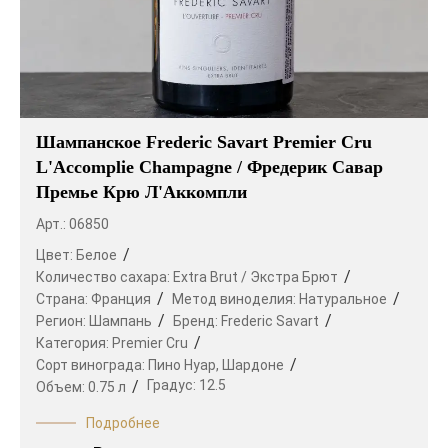
Шампанское Frederic Savart Premier Cru
L'Accomplie Champagne / Фредерик Савар
Премье Крю Л'Аккомпли
Арт.: 06850
Цвет:
Белое
Количество сахара:
Extra Brut / Экстра Брют
Страна:
Франция
Метод виноделия:
Натуральное
Регион:
Шампань
Бренд:
Frederic Savart
Категория:
Premier Cru
Сорт винограда:
Пино Нуар,
Шардоне
Градус:
12.5
Объем:
0.75 л
Подробнее