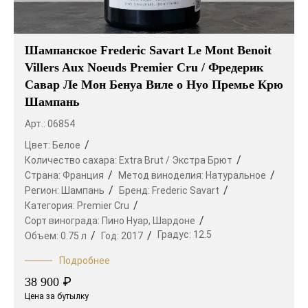
Шампанское Frederic Savart Le Mont Benoit
Villers Aux Noeuds Premier Cru / Фредерик
Савар Ле Мон Бенуа Виле о Нуо Премье Крю
Шампань
Арт.: 06854
Цвет:
Белое
Количество сахара:
Extra Brut / Экстра Брют
Страна:
Франция
Метод виноделия:
Натуральное
Регион:
Шампань
Бренд:
Frederic Savart
Категория:
Premier Cru
Сорт винограда:
Пино Нуар,
Шардоне
Градус:
12.5
Объем:
0.75 л
Год:
2017
Подробнее
₽
38 900
Цена за бутылку