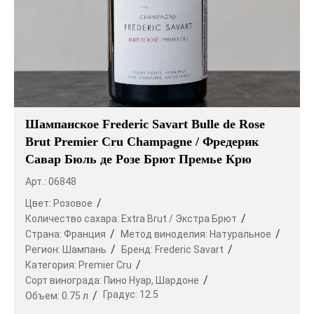
Шампанское Frederic Savart Bulle de Rose
Brut Premier Cru Champagne / Фредерик
Савар Бюль де Розе Брют Премье Крю
Арт.: 06848
Цвет:
Розовое
Количество сахара:
Extra Brut / Экстра Брют
Страна:
Франция
Метод виноделия:
Натуральное
Регион:
Шампань
Бренд:
Frederic Savart
Категория:
Premier Cru
Сорт винограда:
Пино Нуар,
Шардоне
Градус:
12.5
Объем:
0.75 л