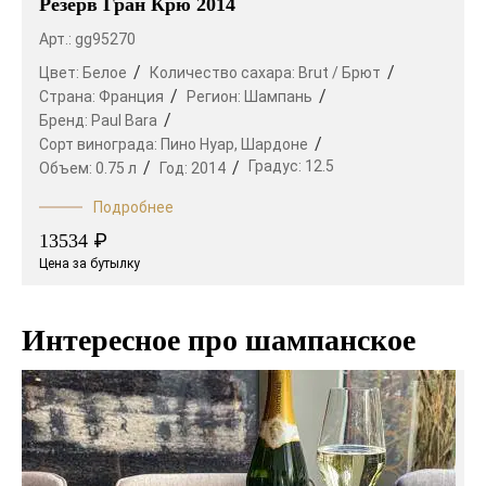
Резерв Гран Крю 2014
Арт.: gg95270
Цвет:
Белое
Количество сахара:
Brut / Брют
Страна:
Франция
Регион:
Шампань
Бренд:
Paul Bara
Сорт винограда:
Пино Нуар,
Шардоне
Градус:
12.5
Объем:
0.75 л
Год:
2014
Подробнее
₽
13534
Цена за бутылку
Интересное про шампанское