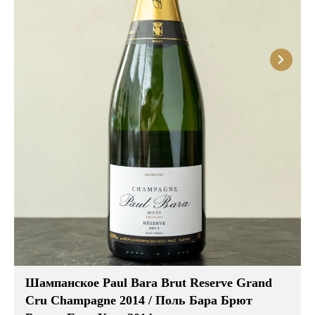
Розовые вина
Ром
Итальянские вина
Граппа
Французские вина
Водка
Испанские вина
Саке
Пиво
Шампанское Paul Bara Brut Reserve Grand
Cru Champagne 2014 / Поль Бара Брют