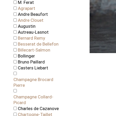
M. Ferat
Agrapart
Andre Beaufort
Andre Clouet
Augustin
Autreau-Lasnot
Bernard Remy
Besserat de Bellefon
Billecart-Salmon
Bollinger
Bruno Paillard
Casters Liebart
Champagne Brocard
Pierre
Champagne Collard-
Picard
Charles de Cazanove
Chartogne-Taillet