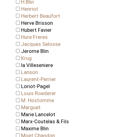
H.Blin
Henriot
Herbert Beaufort
Herve Brisson
Hubert Favier
Hure Freres
Jacques Selosse
Jerome Blin
Krug
la Villeseniere
Lanson
Laurent-Perrier
Loriot-Pagel
Louis Roederer
M. Hostomme
Marguet
Marie Lancelot
Marx-Coutelas & Fils
Maxime Blin
Moet Chandon