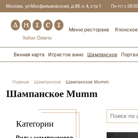
Москва, ул.Мосфильмовская, д.88, к.4, стр.1
Пн-пт с 08:00
Меню ресторана
Японско
Винная карта
Игристое вино
Шампанское
Портв
Главная
Шампанское
Шампанское Mumm
Шампанское Mumm
Категории