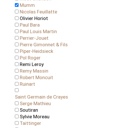
Mumm
Nicolas Feuillatte
Olivier Horiot
Paul Bara
Paul Louis Martin
Perrier-Jouet
Pierre Gimonnet & Fils
Piper-Heidsieck
Pol Roger
Remi Leroy
Remy Massin
Robert Moncuit
Ruinart
Saint Germain de Crayes
Serge Mathieu
Soutiran
Sylvie Moreau
Taittinger