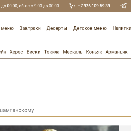
 до 00:00, сб-вс с 9:00 до 00:00
+7 926 109 59 39
е меню
Завтраки
Десерты
Детское меню
Напитк
ейн
Херес
Виски
Текила
Мескаль
Коньяк
Арманьяк