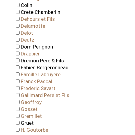
Colin
Crete Chamberlin
Dehours et Fils
Delamotte
Delot
Deutz
Dom Perignon
Drappier
Dremon Pere & Fils
Fabien Bergeronneau
Famille Labruyere
Franck Pascal
Frederic Savart
Gallimard Pere et Fils
Geoffroy
Gosset
Gremillet
Gruet
H. Goutorbe