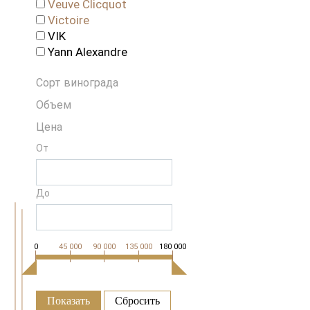
Veuve Clicquot
Victoire
VIK
Yann Alexandre
Сорт винограда
Объем
Цена
От
До
0
45 000
90 000
135 000
180 000