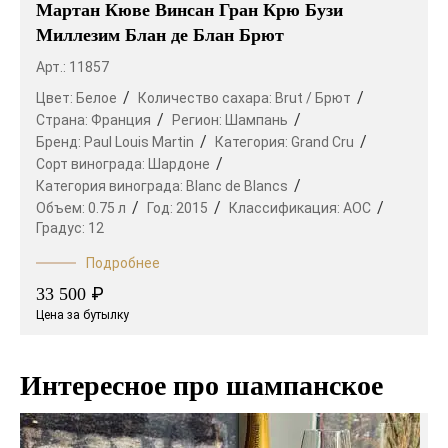
Мартан Кюве Винсан Гран Крю Бузи
Миллезим Блан де Блан Брют
Арт.: 11857
Цвет:
Белое
Количество сахара:
Brut / Брют
Страна:
Франция
Регион:
Шампань
Бренд:
Paul Louis Martin
Категория:
Grand Cru
Сорт винограда:
Шардоне
Категория винограда:
Blanc de Blancs
Объем:
0.75 л
Год:
2015
Классификация:
AOC
Градус:
12
Подробнее
₽
33 500
Цена за бутылку
Интересное про шампанское