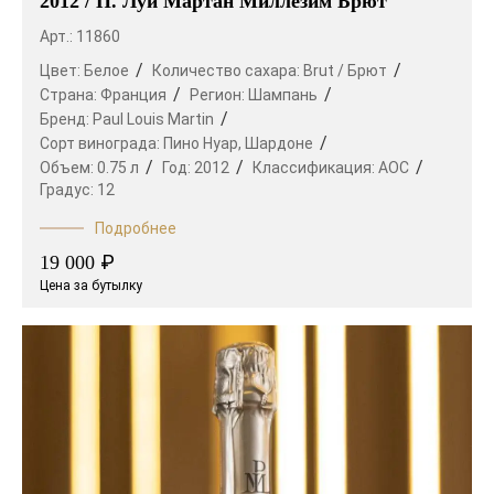
2012 / П. Луи Мартан Миллезим Брют
Арт.: 11860
Цвет:
Белое
Количество сахара:
Brut / Брют
Страна:
Франция
Регион:
Шампань
Бренд:
Paul Louis Martin
Сорт винограда:
Пино Нуар,
Шардоне
Объем:
0.75 л
Год:
2012
Классификация:
AOC
Градус:
12
Подробнее
₽
19 000
Цена за бутылку