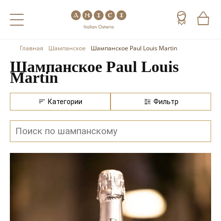
Главная
Шампанское
Шампанское Paul Louis Martin
Назад
Назад
Назад
Шампанское Paul Louis
Martin
Холодные напитки
Вино
Виски
Чай
Шампанское
Коньяк
Категории
Фильтр
Кофе
Игристое вино
Арманьяк
Портвейн
Текила
Херес
Мескаль
Красные вина
Кальвадос
Белые вина
Джин