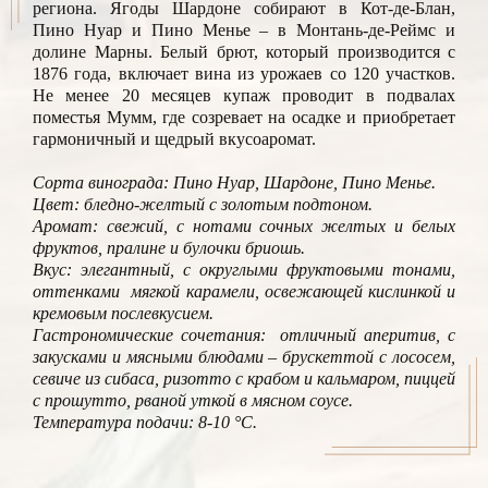
региона. Ягоды Шардоне собирают в Кот-де-Блан,
Пино Нуар и Пино Менье – в Монтань-де-Реймс и
долине Марны. Белый брют, который производится с
1876 года, включает вина из урожаев со 120 участков.
Не менее 20 месяцев купаж проводит в подвалах
поместья Мумм, где созревает на осадке и приобретает
гармоничный и щедрый вкусоаромат.
Сорта винограда: Пино Нуар, Шардоне, Пино Менье.
Цвет: бледно-желтый с золотым подтоном.
Аромат: свежий, с нотами сочных желтых и белых
фруктов, пралине и булочки бриошь.
Вкус: элегантный, с округлыми фруктовыми тонами,
оттенками мягкой карамели, освежающей кислинкой и
кремовым послевкусием.
Гастрономические сочетания: отличный аперитив, с
закусками и мясными блюдами – брускеттой с лососем,
севиче из сибаса, ризотто с крабом и кальмаром, пиццей
с прошутто, рваной уткой в мясном соусе.
Температура подачи: 8-10 °С.