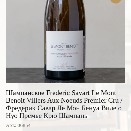
Розовые вина
Ром
Итальянские вина
Граппа
Французские вина
Водка
Испанские вина
Саке
Пиво
Шампанское Frederic Savart Le Mont
Benoit Villers Aux Noeuds Premier Cru /
Фредерик Савар Ле Мон Бенуа Виле о
Нуо Премье Крю Шампань
Арт.: 06854