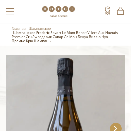
Главная
Шампанское
Назад
Назад
Назад
Шампанское Frederic Savart Le Mont Benoit Villers Aux Noeuds
Premier Cru / Фредерик Савар Ле Мон Бенуа Виле о Нуо
Премье Крю Шампань
Холодные напитки
Вино
Виски
Чай
Шампанское
Коньяк
Кофе
Игристое вино
Арманьяк
Портвейн
Текила
Херес
Мескаль
Красные вина
Кальвадос
Белые вина
Джин