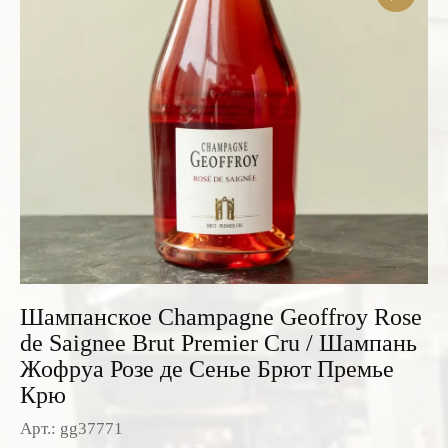
Розовые вина
Ром
Итальянские вина
Граппа
Французские вина
Водка
Испанские вина
Саке
Пиво
Шампанское Champagne Geoffroy Rose
de Saignee Brut Premier Cru / Шампань
Жофруа Розе де Сенье Брют Премье
Крю
Арт.: gg37771