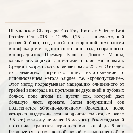
Шампанское Champagne Geoffroy Rose de Saignee Brut
Premier Cru 2016 г 12,5% 0,75 л – превосходный
розовый брют, созданный по старинной технологии
винификации из одного сорта винограда, собранного с
виноградников Премьер Крю в Долине Марны,
характеризующихся глинистыми и иловыми почвами.
Средний возраст лоз составляет около 25 лет. Это одно
из немногих игристых вин, изготовленное с
использованием метода Saignee, т.е. «кровопускание».
Этот метод подразумевает мацерацию очищенного от
гребней винограда на протяжении двух дней в дубовых
бочках, пока ягоды не пустят сок, который дает
большую часть аромата. Затем полученный сок
подвергается яблочно-молочному брожению, после
которого выдерживается на дрожжевом осадке около
3,5 лет (по закону не менее 15 месяцев). Рекомендуемый
потенциал хранения игристого вина от 4 до 8 лет.
Реализуется в подарочной коробке, выполненной в