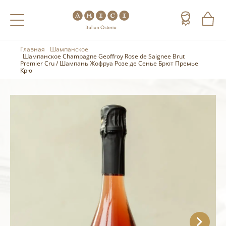
Главная
Шампанское
Назад
Назад
Назад
Шампанское Champagne Geoffroy Rose de Saignee Brut
Premier Cru / Шампань Жофруа Розе де Сенье Брют Премье
Крю
Холодные напитки
Вино
Виски
Чай
Шампанское
Коньяк
Кофе
Игристое вино
Арманьяк
Портвейн
Текила
Херес
Мескаль
Красные вина
Кальвадос
Белые вина
Джин