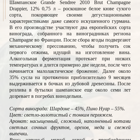
Шампанское Grande Sendree 2010 Brut Champagne
Drappier, 12% 0,75 л – роскошное белое кюве сухого
сорта, покоряющее своими дегустационными
характеристиками даже самого искушенного гурмана.
В его производстве участвуют два европейских сорта
винограда, собранного на виноградниках региона
Champagne во Франции. После сбора ягоды подвергают
механическому прессованию, чтобы получить сок
первого отжима, идущий на изготовление вина.
Алкогольная ферментация протекает при низких
температурах и длится примерно две недели, после чего
начинается малолактическое брожение. Далее около
35% сусла на протяжении приблизительно 9 месяцев
выдерживается в бочках из дубовой древесины. После
розлива в бутылки шампанское еще около семи лет
дозревает в погребах винодельни.
Сорта винограда: Шардоне – 45%, Пино Нуар – 55%.
Цвет: светло-золотистый с тонким перляжем.
Аромат: насыщенный, сложный, наполненный нотами
светлых сочных фруктов, орехов, меда и свежей
выпечки.
Вкус: изящный, мягкий, легкий, с преобладанием