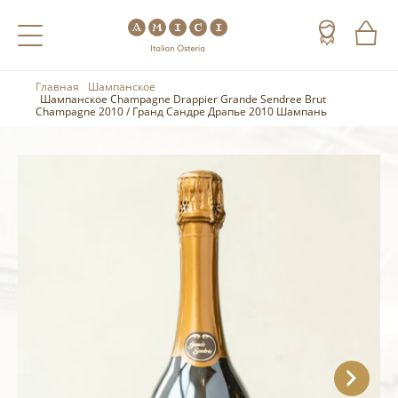
Главная
Шампанское
Назад
Назад
Назад
Шампанское Champagne Drappier Grande Sendree Brut
Champagne 2010 / Гранд Сандре Драпье 2010 Шампань
Холодные напитки
Вино
Виски
Чай
Шампанское
Коньяк
Кофе
Игристое вино
Арманьяк
Портвейн
Текила
Херес
Мескаль
Красные вина
Кальвадос
Белые вина
Джин