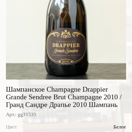
Розовые вина
Ром
Итальянские вина
Граппа
Французские вина
Водка
Испанские вина
Саке
Пиво
Шампанское Champagne Drappier
Grande Sendree Brut Champagne 2010 /
Гранд Сандре Драпье 2010 Шампань
Арт.: gg31535
Цвет:
Белое