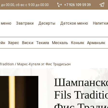
 до 00:00, сб-вс с 9:00 до 00:00
+7 926 109 59 39
е меню
Завтраки
Десерты
Детское меню
Напитк
ейн
Херес
Виски
Текила
Мескаль
Коньяк
Арманьяк
Tradition / Маркс-Кутеля эт Фис Традисьон
Шампанско
Fils Tradit
Фис Тради