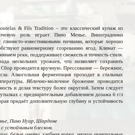
telas & Fils Tradition – это классический купаж из
чевую роль играет Пино Менье. Виноградники
 глинисто-известняковыми почвами, которые хорошо
обствуют равномерному созреванию ягод. Климат —
иянием реки, поддерживает свежесть и точность стиля.
рада нескольких урожаев, что позволяет сохранить
. Сбор проводится вручную. Прессование — бережное,
сла. Алкогольная ферментация проходит в стальных
мпературы. Яблочно-молочное брожение проводится
ность и делая текстуру более округлой. Затем следует
утылках с предварительным добавлением дозажа 6 г/л
орая придаёт дополнительную глубину и устойчивость
нье, Пино Нуар, Шардоне
 с устойчивым блеском.
уша, белые цветы, хлебная корка, мягкие минеральные