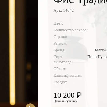
Арт.: 14642
Цвет:
Количество сахара:
Страна:
Регион:
Бренд:
Marx-C
Сорт
Пино Нуар
винограда:
Объем:
Классификация:
Градус:
₽
10 200
Цена за бутылку