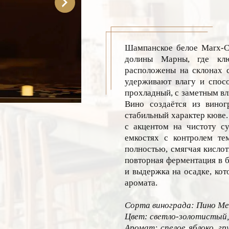
Шампанское белое Marx-Cou
долины Марны, где клю
расположены на склонах с
удерживают влагу и спос
прохладный, с заметным вл
Вино создаётся из виног
стабильный характер кюве
с акцентом на чистоту су
емкостях с контролем те
полностью, смягчая кислот
повторная ферментация в б
и выдержка на осадке, кот
аромата.
Сорта винограда: Пино Ме
Цвет: светло-золотистый,
Аромат: спелое яблоко, гр