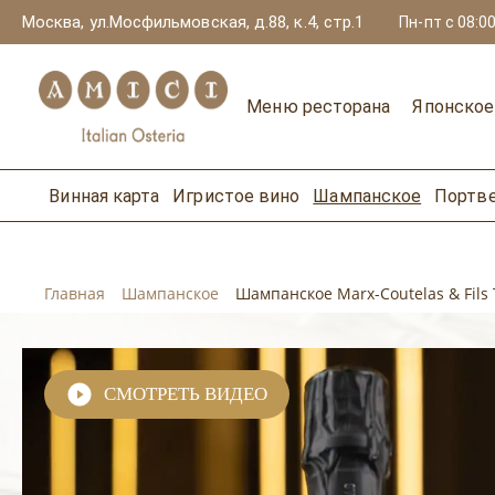
Москва, ул.Мосфильмовская, д.88, к.4, стр.1
Пн-пт с 08:00
Меню ресторана
Японско
Винная карта
Игристое вино
Шампанское
Портв
Главная
Шампанское
Шампанское Marx-Coutelas & Fils 
СМОТРЕТЬ ВИДЕО