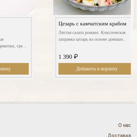
Цезарь с камчатским крабом
Листья салата романо. Классическая
ые
заправка цезарь на основе домашн...
еветки, гре...
₽
1 390
рзину
Добавить в корзину
О нас
Доставка