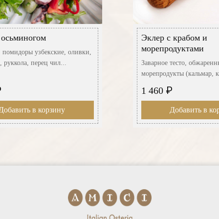
 осьминогом
Эклер с крабом и
морепродуктами
 помидоры узбекские, оливки,
, руккола, перец чил...
Заварное тесто, обжаренн
морепродукты (кальмар, кр
₽
₽
1 460
Добавить в корзину
Добавить в ко