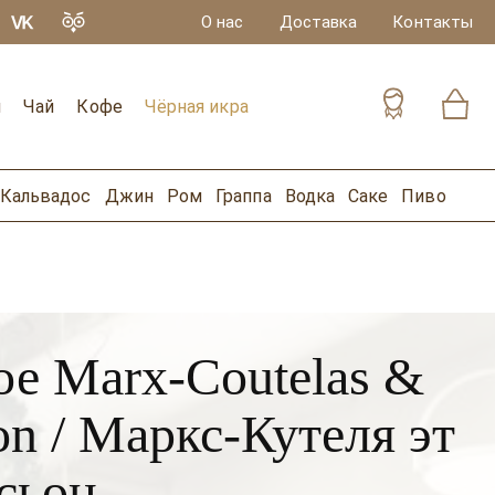
О нас
Доставка
Контакты
и
Чай
Кофе
Чёрная икра
Кальвадос
Джин
Ром
Граппа
Водка
Саке
Пиво
е Marx-Coutelas &
ion / Маркс-Кутеля эт
сьон