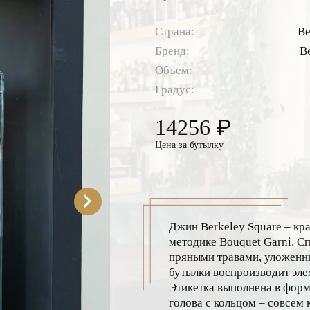
Страна:
Ве
Бренд:
B
Объем:
Градус:
₽
14256
Цена за бутылку
Джин Berkeley Square – кр
методике Bouquet Garni. Сп
пряными травами, уложенн
бутылки воспроизводит эле
Этикетка выполнена в форме
голова с кольцом – совсем 