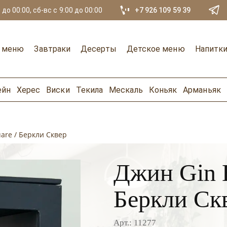
 до 00:00, сб-вс с 9:00 до 00:00
+7 926 109 59 39
е меню
Завтраки
Десерты
Детское меню
Напитк
ейн
Херес
Виски
Текила
Мескаль
Коньяк
Арманьяк
are / Беркли Сквер
Джин Gin B
Беркли Ск
Арт.: 11277