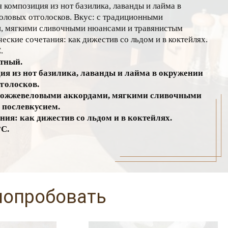
 композиция из нот базилика, лаванды и лайма в
оловых отголосков. Вкус: с традиционными
, мягкими сливочными нюансами и травянистым
ские сочетания: как дижестив со льдом и в коктейлях.
.
етный.
ия из нот базилика, лаванды и лайма в окружении
голосков.
можжевеловыми аккордами, мягкими сливочными
 послевкусием.
ия: как дижестив со льдом и в коктейлях.
°С.
попробовать