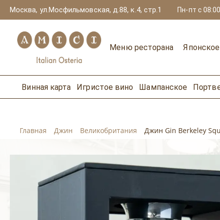
Москва, ул.Мосфильмовская, д.88, к.4, стр.1
Пн-пт с 08:00
Меню ресторана
Японско
Винная карта
Игристое вино
Шампанское
Портв
Главная
Джин
Великобритания
Джин Gin Berkeley Squ