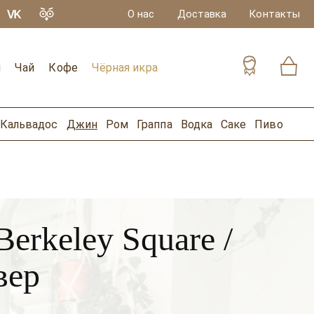
О нас
Доставка
Контакты
и
Чай
Кофе
Чёрная икра
Кальвадос
Джин
Ром
Граппа
Водка
Саке
Пиво
erkeley Square /
вер