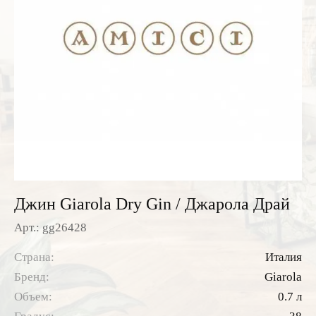
Розовые вина
Ром
Итальянские вина
Граппа
Французские вина
Водка
Испанские вина
Саке
Пиво
Джин Giarola Dry Gin / Джарола Драй
Арт.: gg26428
Страна:
Италия
Бренд:
Giarola
Объем:
0.7 л