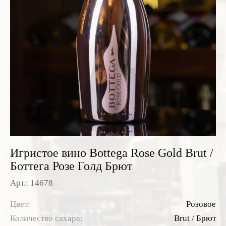
Розовые вина
Ром
Итальянские вина
Граппа
Французские вина
Водка
Испанские вина
Саке
Пиво
Игристое вино Bottega Rose Gold Brut /
Боттега Розе Голд Брют
Арт.: 14678
Цвет:
Розовое
Количество сахара:
Brut / Брют