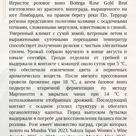
Игристое розовое вино Bottega Rose Gold Brut
изготовлено из красного винограда, выращенного на
юге Ломбардии, на правом берегу реки По. Терруар
региона представлен пологими холмами с осадочными
почвами, сложенными мергелем, известняком и глиной.
Умеренный климат с сухой зимой, ветреным летом и
выраженными суточными перепадами температур
способствует получению релизов с чистым элегантным
стилем. Урожай собрали вручную в конце августа и
начале сентября. Грозди отделили от гребней и
выдержали в контакте с кожицей около суток при 5 °C,
что обеспечило извлечение цвета и первичных
ароматических веществ. После мягкого прессования
провели брожение при 18 °C, а затем базовое вино
подвергли вторичной ферментации по методу
Мартинотти в закрытых чанах при 14 °C с
использованием отобранных дрожжей. Последующий
контакт с осадком усилил структуру и обогатил
органолептику напитка. Перед выпуском бутылки
выдержали в погребе для восстановления баланса после
розлива. Розе имеет множество наград, среди которых
золото на Mundus Vini 2023, Sakura Japan Women`s Wine