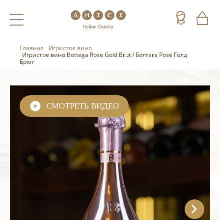
Главная
Игристое вино
Назад
Назад
Назад
Игристое вино Bottega Rose Gold Brut / Боттега Розе Голд
Брют
Холодные напитки
Вино
Виски
Чай
Шампанское
Коньяк
СМОТРЕТЬ ВИДЕО
Кофе
Игристое вино
Арманьяк
Портвейн
Текила
Херес
Мескаль
Красные вина
Кальвадос
Белые вина
Джин