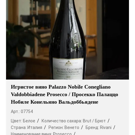
Игристое вино Palazzo Nobile Conegliano
Valdobbiadene Prosecco / Просекко Палаццо
Нобиле Конельяно Вальдоббьядене
Арт.: 07754
Цвет:
Белое
Количество сахара:
Brut / Брют
Страна:
Италия
Регион:
Венето
Бренд:
Rivani
Наименование вина:
Prosecco