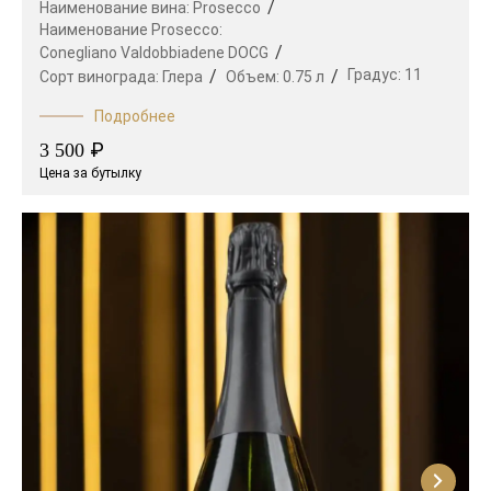
Наименование вина:
Prosecco
Наименование Prosecco:
Conegliano Valdobbiadene DOCG
Градус:
11
Сорт винограда:
Глера
Объем:
0.75 л
Подробнее
₽
3 500
Цена за бутылку