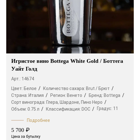
Игристое вино Bottega White Gold / Боттега
Уайт Голд
Арт.: 14674
Цвет:
Белое
Количество сахара:
Brut / Брют
Страна:
Италия
Регион:
Венето
Бренд:
Bottega
Сорт винограда:
Глера,
Шардоне,
Пино Неро
Градус:
11
Объем:
0.75 л
Классификация:
DOC
Подробнее
₽
5 700
Цена за бутылку