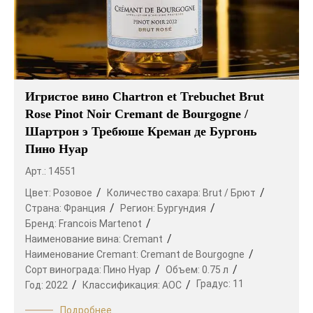
Игристое вино Chartron et Trebuchet Brut
Rose Pinot Noir Cremant de Bourgogne /
Шартрон э Требюше Креман де Бургонь
Пино Нуар
Арт.: 14551
Цвет:
Розовое
Количество сахара:
Brut / Брют
Страна:
Франция
Регион:
Бургундия
Бренд:
Francois Martenot
Наименование вина:
Cremant
Наименование Cremant:
Cremant de Bourgogne
Сорт винограда:
Пино Нуар
Объем:
0.75 л
Градус:
11
Год:
2022
Классификация:
AOC
Подробнее