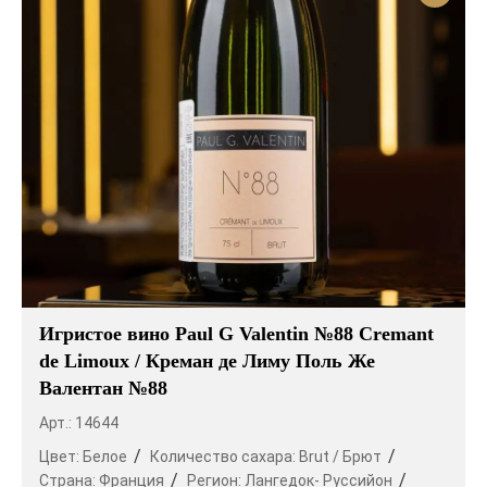
Игристое вино Paul G Valentin №88 Cremant
de Limoux / Креман де Лиму Поль Же
Валентан №88
Арт.: 14644
Цвет:
Белое
Количество сахара:
Brut / Брют
Страна:
Франция
Регион:
Лангедок- Руссийон