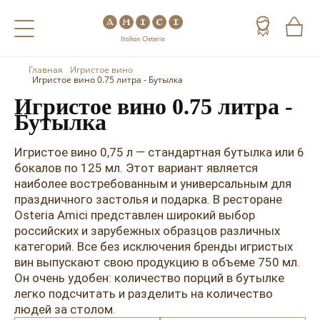
Главная
Игристое вино
Назад
Назад
Назад
Игристое вино 0.75 литра - Бутылка
Игристое вино 0.75 литра -
Холодные напитки
Вино
Виски
Бутылка
Чай
Шампанское
Коньяк
Игристое вино 0,75 л — стандартная бутылка или 6
бокалов по 125 мл. Этот вариант является
Кофе
Игристое вино
Арманьяк
наиболее востребованным и универсальным для
праздничного застолья и подарка. В ресторане
Портвейн
Текила
Osteria Amici представлен широкий выбор
Херес
Мескаль
российских и зарубежных образцов различных
категорий. Все без исключения бренды игристых
Красные вина
Кальвадос
вин выпускают свою продукцию в объеме 750 мл.
Он очень удобен: количество порций в бутылке
Белые вина
Джин
легко подсчитать и разделить на количество
людей за столом.