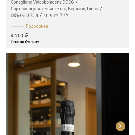
Conegliano Valdobbiadene DOCG
Сорт винограда:
Бьянкетта,
Вердизо,
Глера
Градус:
10.5
Объем:
0.75 л
Подробнее
₽
4 700
Цена за бутылку