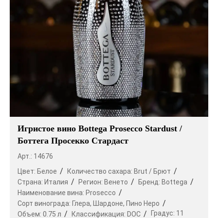
Игристое вино Bottega Prosecco Stardust /
Боттега Просекко Стардаст
Арт.: 14676
Цвет:
Белое
Количество сахара:
Brut / Брют
Страна:
Италия
Регион:
Венето
Бренд:
Bottega
Наименование вина:
Prosecco
Сорт винограда:
Глера,
Шардоне,
Пино Неро
Градус:
11
Объем:
0.75 л
Классификация:
DOC