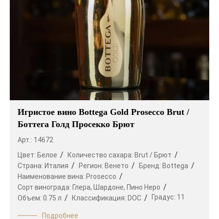
Игристое вино Bottega Gold Prosecco Brut /
Боттега Голд Просекко Брют
Арт.: 14672
Цвет:
Белое
Количество сахара:
Brut / Брют
Страна:
Италия
Регион:
Венето
Бренд:
Bottega
Наименование вина:
Prosecco
Сорт винограда:
Глера,
Шардоне,
Пино Неро
Градус:
11
Объем:
0.75 л
Классификация:
DOC
Подробнее