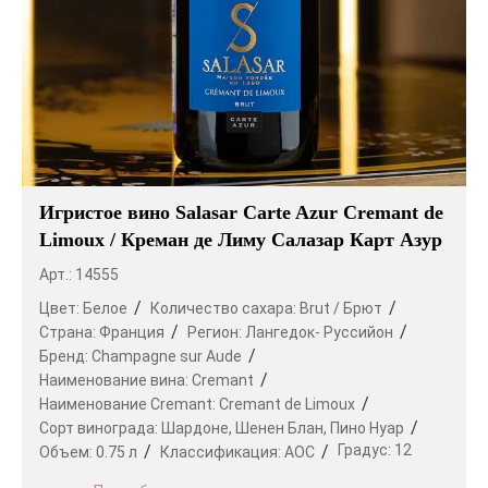
Игристое вино Salasar Carte Azur Cremant de
Limoux / Креман де Лиму Салазар Карт Азур
Арт.: 14555
Цвет:
Белое
Количество сахара:
Brut / Брют
Страна:
Франция
Регион:
Лангедок- Руссийон
Бренд:
Champagne sur Aude
Наименование вина:
Cremant
Наименование Cremant:
Cremant de Limoux
Сорт винограда:
Шардоне,
Шенен Блан,
Пино Нуар
Градус:
12
Объем:
0.75 л
Классификация:
AOC