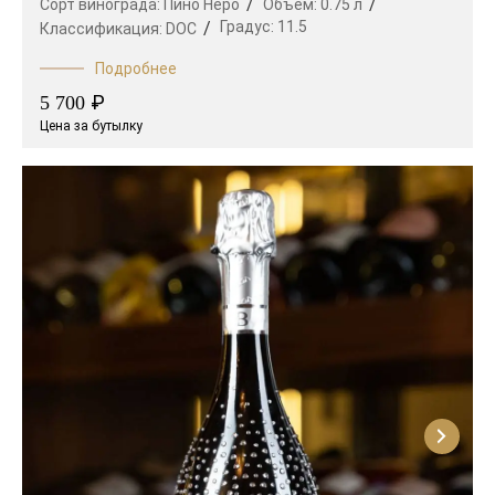
Сорт винограда:
Пино Неро
Объем:
0.75 л
Градус:
11.5
Классификация:
DOC
Подробнее
₽
5 700
Цена за бутылку