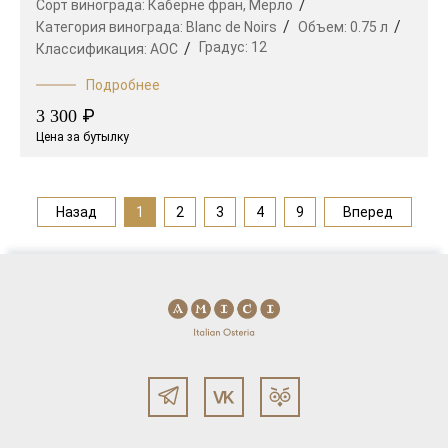
Сорт винограда:
Каберне фран,
Мерло
Категория винограда:
Blanc de Noirs
Объем:
0.75 л
Градус:
12
Классификация:
AOC
Подробнее
₽
3 300
Цена за бутылку
Назад
1
2
3
4
9
Вперед