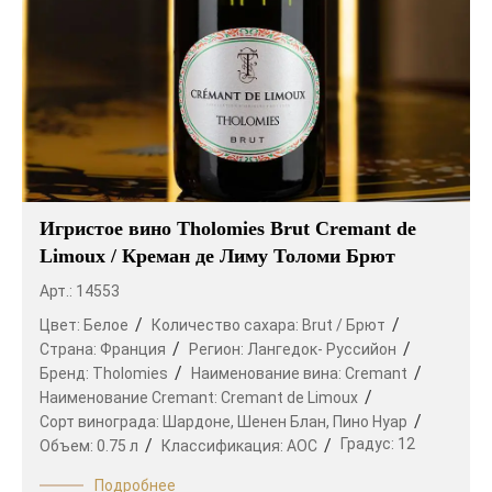
Игристое вино Tholomies Brut Cremant de
Limoux / Креман де Лиму Толоми Брют
Арт.: 14553
Цвет:
Белое
Количество сахара:
Brut / Брют
Страна:
Франция
Регион:
Лангедок- Руссийон
Бренд:
Tholomies
Наименование вина:
Cremant
Наименование Cremant:
Cremant de Limoux
Сорт винограда:
Шардоне,
Шенен Блан,
Пино Нуар
Градус:
12
Объем:
0.75 л
Классификация:
AOC
Подробнее