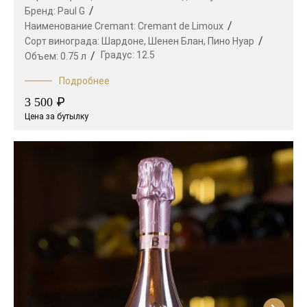
Бренд:
Paul G
Наименование Cremant:
Cremant de Limoux
Сорт винограда:
Шардоне,
Шенен Блан,
Пино Нуар
Градус:
12.5
Объем:
0.75 л
Подробнее
₽
3 500
Цена за бутылку