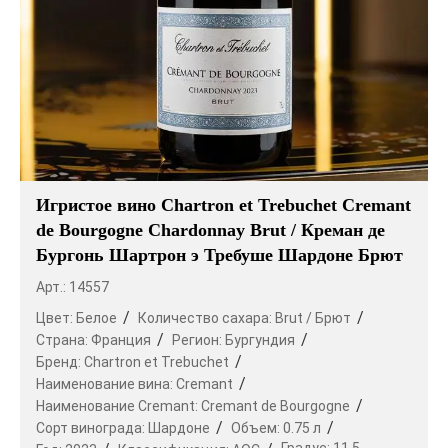
Игристое вино Chartron et Trebuchet Cremant
de Bourgogne Chardonnay Brut / Креман де
Бургонь Шартрон э Требуше Шардоне Брют
Арт.: 14557
Цвет:
Белое
Количество сахара:
Brut / Брют
Страна:
Франция
Регион:
Бургундия
Бренд:
Chartron et Trebuchet
Наименование вина:
Cremant
Наименование Cremant:
Cremant de Bourgogne
Сорт винограда:
Шардоне
Объем:
0.75 л
Градус:
11.5