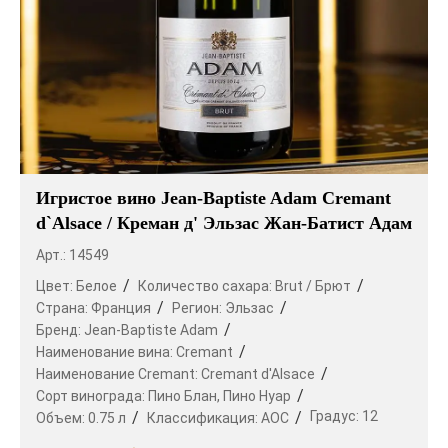
Игристое вино Jean-Baptiste Adam Cremant
d`Alsace / Креман д' Эльзас Жан-Батист Адам
Арт.: 14549
Цвет:
Белое
Количество сахара:
Brut / Брют
Страна:
Франция
Регион:
Эльзас
Бренд:
Jean-Baptiste Adam
Наименование вина:
Cremant
Наименование Cremant:
Cremant d'Alsace
Сорт винограда:
Пино Блан,
Пино Нуар
Градус:
12
Объем:
0.75 л
Классификация:
AOC