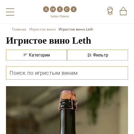
Главная
Игристое вино
Игристое вино Leth
Назад
Назад
Назад
Игристое вино Leth
Холодные напитки
Вино
Виски
Категории
Фильтр
Чай
Шампанское
Коньяк
Кофе
Игристое вино
Арманьяк
Портвейн
Текила
Херес
Мескаль
Красные вина
Кальвадос
Белые вина
Джин