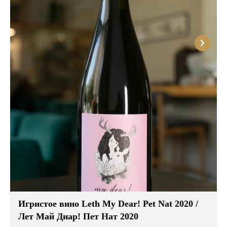
Розовые вина
Ром
Итальянские вина
Граппа
Французские вина
Водка
Испанские вина
Саке
Пиво
Игристое вино Leth My Dear! Pet Nat 2020 /
Лет Май Диар! Пет Нат 2020