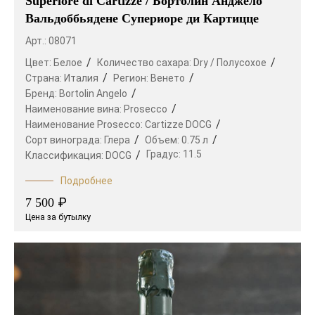
Superiore di Cartizze / Бортолин Анджело
Вальдоббьядене Супериоре ди Картицце
Арт.: 08071
Цвет:
Белое
Количество сахара:
Dry / Полусохое
Страна:
Италия
Регион:
Венето
Бренд:
Bortolin Angelo
Наименование вина:
Prosecco
Наименование Prosecco:
Cartizze DOCG
Сорт винограда:
Глера
Объем:
0.75 л
Градус:
11.5
Классификация:
DOCG
Подробнее
₽
7 500
Цена за бутылку