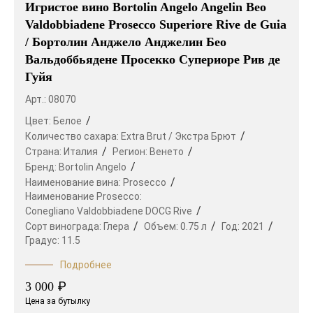
Игристое вино Bortolin Angelo Angelin Beo
Valdobbiadene Prosecco Superiore Rive de Guia
/ Бортолин Анджело Анджелин Бео
Вальдоббьядене Просекко Супериоре Рив де
Гуйя
Арт.: 08070
Цвет:
Белое
Количество сахара:
Extra Brut / Экстра Брют
Страна:
Италия
Регион:
Венето
Бренд:
Bortolin Angelo
Наименование вина:
Prosecco
Наименование Prosecco:
Conegliano Valdobbiadene DOCG Rive
Сорт винограда:
Глера
Объем:
0.75 л
Год:
2021
Градус:
11.5
Подробнее
₽
3 000
Цена за бутылку