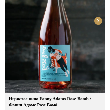
Розовые вина
Ром
Итальянские вина
Граппа
Французские вина
Водка
Испанские вина
Саке
Пиво
Игристое вино Fanny Adams Rose Bomb /
Фанни Адамс Розе Бомб