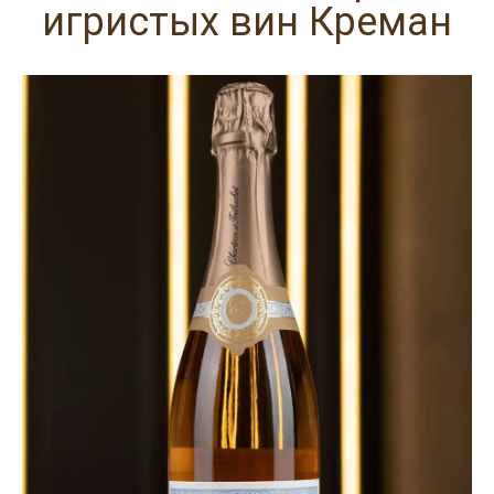
игристых вин Креман