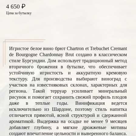
₽
4 650
Цена за бутылку
Игристое белое вино брют Chartron et Trebuchet Cremant
de Bourgogne Chardonnay Brut создано в классическом
стиле Бургундии. Дом использует традиционный метод
вторичного брожения в бутылке, что обеспечивает
устойчивую игристость и аккуратную кремовую
текстуру. Для производства выбирают виноград с
участков на известняковых склонах, характерных для
региона. Такой терруар усиливает минеральный
рисунок и помогает сохранить свежий профиль плодов
даже в теплые годы. Винификация ведется
исключительно из Шардоне, поэтому стиль напитка
отличается прямотой, ясной структурой и сдержанной
ароматикой. Выдержка на осадке не менее 9 месяцев
добавляет глубину, а мягкие дрожжевые мотивы
создают впечатление цельности и выверенного баланса.