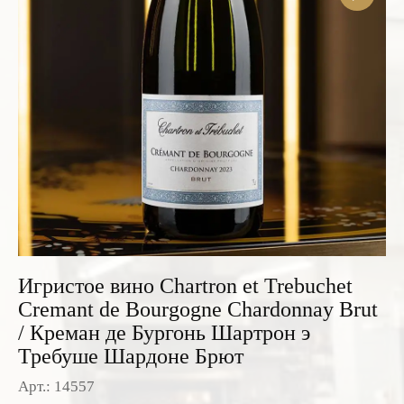
Розовые вина
Ром
Итальянские вина
Граппа
Французские вина
Водка
Испанские вина
Саке
Пиво
Игристое вино Chartron et Trebuchet
Cremant de Bourgogne Chardonnay Brut
/ Креман де Бургонь Шартрон э
Требуше Шардоне Брют
Арт.: 14557