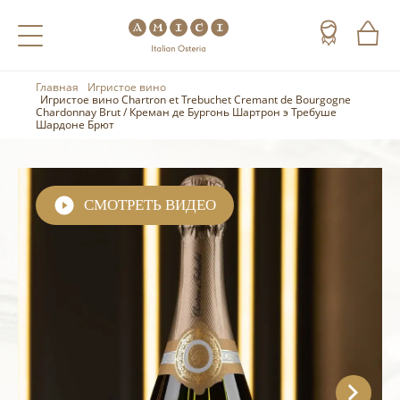
Главная
Игристое вино
Назад
Назад
Назад
Игристое вино Chartron et Trebuchet Cremant de Bourgogne
Chardonnay Brut / Креман де Бургонь Шартрон э Требуше
Шардоне Брют
Холодные напитки
Вино
Виски
Чай
Шампанское
Коньяк
СМОТРЕТЬ ВИДЕО
Кофе
Игристое вино
Арманьяк
Портвейн
Текила
Херес
Мескаль
Красные вина
Кальвадос
Белые вина
Джин