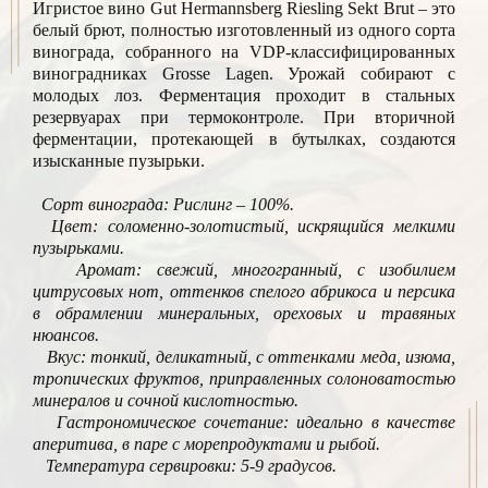
Игристое вино Gut Hermannsberg Riesling Sekt Brut – это
белый брют, полностью изготовленный из одного сорта
винограда, собранного на VDP-классифицированных
виноградниках Grosse Lagen. Урожай собирают с
молодых лоз. Ферментация проходит в стальных
резервуарах при термоконтроле. При вторичной
ферментации, протекающей в бутылках, создаются
изысканные пузырьки.
Сорт винограда: Рислинг – 100%.
Цвет: соломенно-золотистый, искрящийся мелкими
пузырьками.
Аромат: свежий, многогранный, с изобилием
цитрусовых нот, оттенков спелого абрикоса и персика
в обрамлении минеральных, ореховых и травяных
нюансов.
Вкус: тонкий, деликатный, с оттенками меда, изюма,
тропических фруктов, приправленных солоноватостью
минералов и сочной кислотностью.
Гастрономическое сочетание: идеально в качестве
аперитива, в паре с морепродуктами и рыбой.
Температура сервировки: 5-9 градусов.