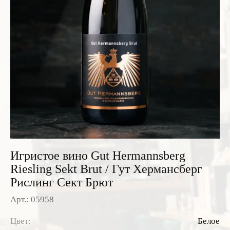
Розовые вина
Ром
Итальянские вина
Граппа
Французские вина
Водка
Испанские вина
Саке
Пиво
Игристое вино Gut Hermannsberg
Riesling Sekt Brut / Гут Хермансберг
Рислинг Сект Брют
Арт.: 05958
Цвет:
Белое