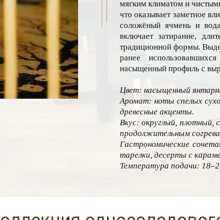
мягким климатом и чистым
что оказывает заметное вли
соложёный ячмень и вода
включает затирание, дли
традиционной формы. Выдер
ранее использовавшихся
насыщенный профиль с выр
Цвет: насыщенный янтарн
Аромат: ноты спелых сухоф
древесные акценты.
Вкус: округлый, плотный, с
продолжительным согрев
Гастрономические сочетан
тарелки, десерты с карам
Температура подачи: 18–2