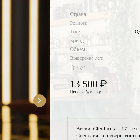
Страна:
Регион:
Тип:
О
Бренд:
Объем:
Выдержка лет:
Градус:
₽
13 500
Цена за бутылку
Виски Glenfarclas 17 ле
Спейсайд в северо-восто