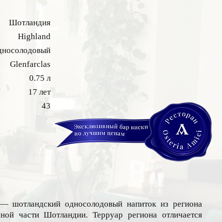
Шотландия
Highland
дносолодовый
Glenfarclas
0.75 л
17 лет
43
т — шотландский односолодовый напиток из региона
чной части Шотландии. Терруар региона отличается