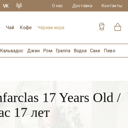
О нас
Доставка
Контакты
и
Чай
Кофе
Чёрная икра
Кальвадос
Джин
Ром
Граппа
Водка
Саке
Пиво
arclas 17 Years Old /
с 17 лет