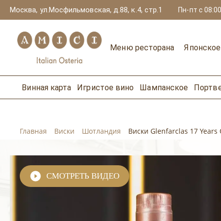
Москва, ул.Мосфильмовская, д.88, к.4, стр.1
Пн-пт с 08:00
Меню ресторана
Японско
Винная карта
Игристое вино
Шампанское
Портв
Главная
Виски
Шотландия
Виски Glenfarclas 17 Years
СМОТРЕТЬ ВИДЕО