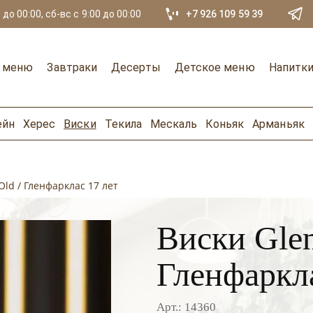
 до 00:00, сб-вс с 9:00 до 00:00
+7 926 109 59 39
е меню
Завтраки
Десерты
Детское меню
Напитк
ейн
Херес
Виски
Текила
Мескаль
Коньяк
Арманьяк
 Old / Гленфарклас 17 лет
Виски Glenf
Гленфаркла
Арт.: 14360