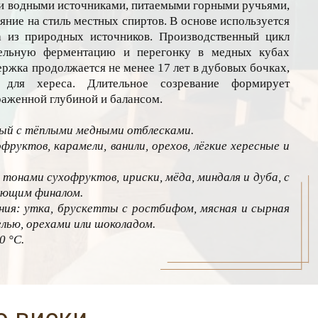
и водными источниками, питаемыми горными ручьями,
яние на стиль местных спиртов. В основе используется
 из природных источников. Производственный цикл
тельную ферментацию и перегонку в медных кубах
жка продолжается не менее 17 лет в дубовых бочках,
 для хереса. Длительное созревание формирует
аженной глубиной и балансом.
ый с тёплыми медными отблесками.
руктов, карамели, ванили, орехов, лёгкие хересные и
 тонами сухофруктов, ириски, мёда, миндаля и дуба, с
ающим финалом.
ия: утка, брускетты с ростбифом, мясная и сырная
елью, орехами или шоколадом.
0 °С.